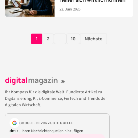
22. Juni 2026
Seitennummerierung
1
2
…
10
Nächste
der
Beiträge
digital
magazin
.de
Ihr Kompass für die digitale Welt. Fundierte Artikel zu
Digitalisierung, KI, E-Commerce, FinTech und Trends der
digitalen Wirtschaft.
GOOGLE · BEVORZUGTE QUELLE
dm
zu Ihren Nachrichtenquellen hinzufügen