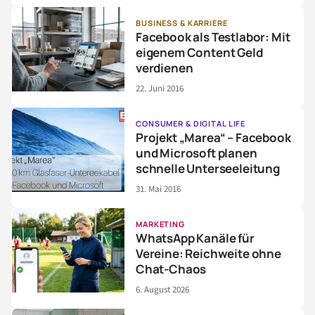
BUSINESS & KARRIERE
Facebook als Testlabor: Mit
eigenem Content Geld
verdienen
22. Juni 2016
CONSUMER & DIGITAL LIFE
Projekt „Marea“ – Facebook
und Microsoft planen
schnelle Unterseeleitung
31. Mai 2016
MARKETING
WhatsApp Kanäle für
Vereine: Reichweite ohne
Chat-Chaos
6. August 2026