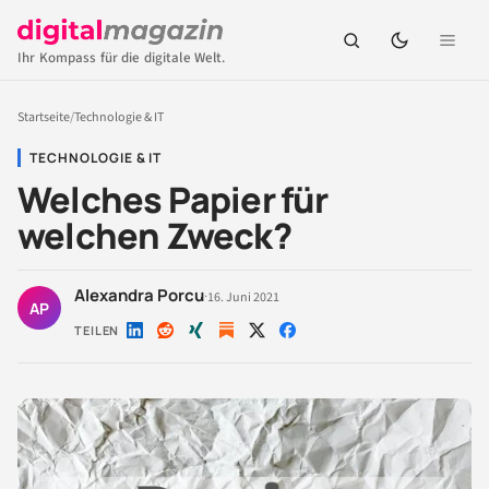
Ihr Kompass für die digitale Welt.
Startseite
/
Technologie & IT
TECHNOLOGIE & IT
Welches Papier für
welchen Zweck?
Alexandra Porcu
·
16. Juni 2021
AP
TEILEN
Auf
Auf
Auf
Auf
Auf
LinkedIn
Reddit
Xing
X
Facebook
teilen
teilen
teilen
teilen
teilen