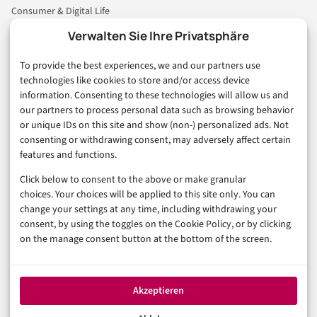
Consumer & Digital Life
Marketing
Verwalten Sie Ihre Privatsphäre
Finanzen & FinTech
To provide the best experiences, we and our partners use
Business & Karriere
technologies like cookies to store and/or access device
Sicherheit & Recht
information. Consenting to these technologies will allow us and
Digitalisierung
our partners to process personal data such as browsing behavior
Marketing
or unique IDs on this site and show (non-) personalized ads. Not
consenting or withdrawing consent, may adversely affect certain
features and functions.
Magazin
Click below to consent to the above or make granular
Unsere Redaktion
choices. Your choices will be applied to this site only. You can
Werbeformate & Media Kit
change your settings at any time, including withdrawing your
consent, by using the toggles on the Cookie Policy, or by clicking
Rechtliches
on the manage consent button at the bottom of the screen.
Impressum
Datenschutzerklärung (EU)
Akzeptieren
Cookie-Richtlinie (EU)