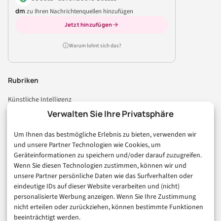
dm
zu Ihren Nachrichtenquellen hinzufügen
Jetzt hinzufügen
Warum lohnt sich das?
Rubriken
Künstliche Intelligenz
Technologie & IT
Verwalten Sie Ihre Privatsphäre
E-Commerce & Handel
Um Ihnen das bestmögliche Erlebnis zu bieten, verwenden wir
Consumer & Digital Life
und unsere Partner Technologien wie Cookies, um
Marketing
Geräteinformationen zu speichern und/oder darauf zuzugreifen.
Finanzen & FinTech
Wenn Sie diesen Technologien zustimmen, können wir und
unsere Partner persönliche Daten wie das Surfverhalten oder
Business & Karriere
eindeutige IDs auf dieser Website verarbeiten und (nicht)
Sicherheit & Recht
personalisierte Werbung anzeigen. Wenn Sie Ihre Zustimmung
Digitalisierung
nicht erteilen oder zurückziehen, können bestimmte Funktionen
Marketing
beeinträchtigt werden.