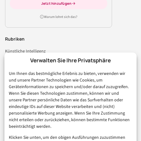
Jetzt hinzufügen
Warum lohnt sich das?
Rubriken
Künstliche Intelligenz
Technologie & IT
Verwalten Sie Ihre Privatsphäre
E-Commerce & Handel
Um Ihnen das bestmögliche Erlebnis zu bieten, verwenden wir
Consumer & Digital Life
und unsere Partner Technologien wie Cookies, um
Marketing
Geräteinformationen zu speichern und/oder darauf zuzugreifen.
Finanzen & FinTech
Wenn Sie diesen Technologien zustimmen, können wir und
unsere Partner persönliche Daten wie das Surfverhalten oder
Business & Karriere
eindeutige IDs auf dieser Website verarbeiten und (nicht)
Sicherheit & Recht
personalisierte Werbung anzeigen. Wenn Sie Ihre Zustimmung
Digitalisierung
nicht erteilen oder zurückziehen, können bestimmte Funktionen
Marketing
beeinträchtigt werden.
Klicken Sie unten, um den obigen Ausführungen zuzustimmen
Magazin