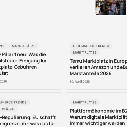
YSE
MARKTPLÄTZE
E-COMMERCE TRENDS
MARKTPLÄTZE
Pillar 1 neu: Was die
alsteuer-Einigung für
Temu Marktplatz in Europ
tplatz-Gebühren
verlieren Amazon und eB
utet
Marktanteile 2026
 2026
30. April 2026
MMERCE TRENDS
MARKTPLÄTZE
TPLÄTZE
Plattformökonomie im B
Warum digitale Marktplä
Regulierung: EU schafft
immer wichtiger werden
reigrenze ab – was das für