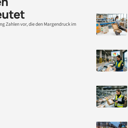
en
eutet
ang Zahlen vor, die den Margendruck im