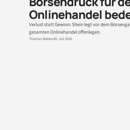
Börsendruck für d
Onlinehandel bed
Verlust statt Gewinn: Shein legt vor dem Börseng
gesamten Onlinehandel offenlegen.
Thomas Weber
30. Juli 2026