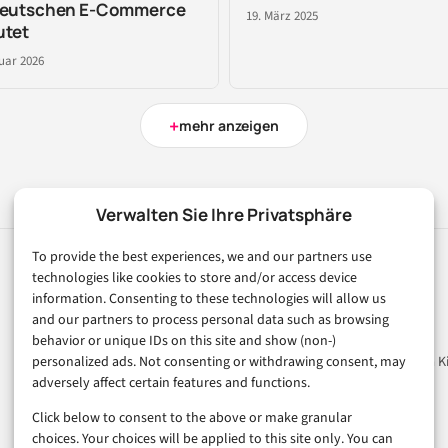
deutschen E-Commerce
19. März 2025
utet
uar 2026
+
mehr anzeigen
Verwalten Sie Ihre Privatsphäre
To provide the best experiences, we and our partners use
technologies like cookies to store and/or access device
Rubriken
Magazin
information. Consenting to these technologies will allow us
and our partners to process personal data such as browsing
Künstliche Intelligenz
Unsere Redaktion
behavior or unique IDs on this site and show (non-)
personalized ads. Not consenting or withdrawing consent, may
Technologie & IT
Werbeformate & Media Ki
adversely affect certain features and functions.
E-Commerce & Handel
Consumer & Digital Life
Click below to consent to the above or make granular
choices. Your choices will be applied to this site only. You can
Marketing