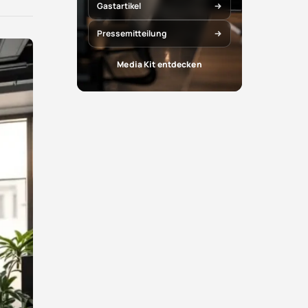
X
Facebook
Gastartikel
teilen
teilen
Pressemitteilung
Media Kit entdecken