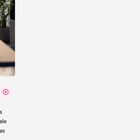
s
ale
as