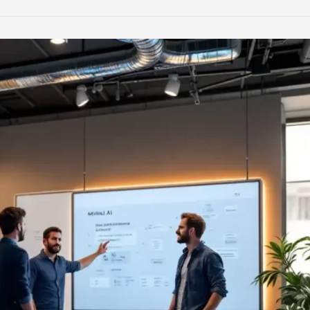
LinkedIn
Reddit
Xing
teilen
teilen
teilen