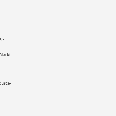
KI-
 Markt
ource-