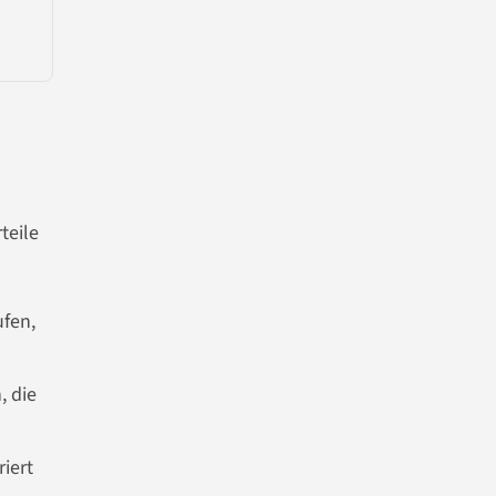
teile
fen,
, die
iert