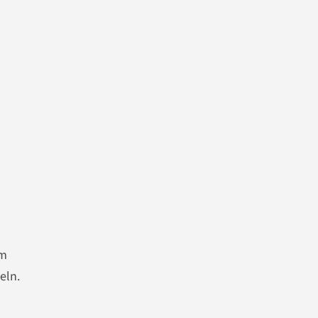
em
eln.