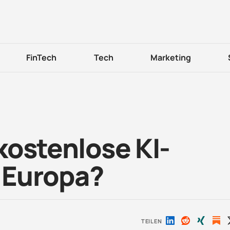
FinTech
Tech
Marketing
 kostenlose KI-
r Europa?
TEILEN
Auf
Auf
Auf