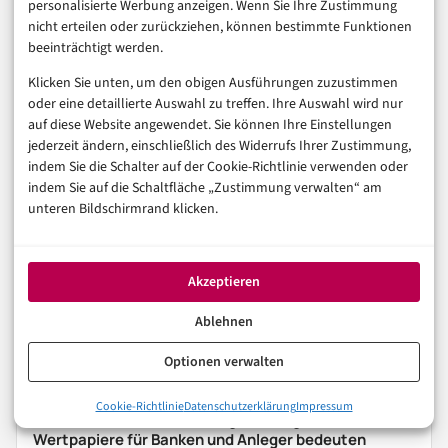
personalisierte Werbung anzeigen. Wenn Sie Ihre Zustimmung
Was bleibt, ist eine offene Frage: Wenn Krypto-ETFs die
nicht erteilen oder zurückziehen, können bestimmte Funktionen
beeinträchtigt werden.
regulatorisch bequemere Option werden und
Klicken Sie unten, um den obigen Ausführungen zuzustimmen
Einzelcoins durch steigenden Compliance-Aufwand
oder eine detaillierte Auswahl zu treffen. Ihre Auswahl wird nur
teurer, verändert das langfristig das Risikoprofil der
auf diese Website angewendet. Sie können Ihre Einstellungen
jederzeit ändern, einschließlich des Widerrufs Ihrer Zustimmung,
gesamten Asset-Klasse – oder schafft MiCA am Ende
indem Sie die Schalter auf der Cookie-Richtlinie verwenden oder
nur eine neue, regulierte Kulisse für dieselbe
indem Sie auf die Schaltfläche „Zustimmung verwalten“ am
Volatilität? Das werden die nächsten Quartale zeigen.
unteren Bildschirmrand klicken.
FINTECH
KRYPTOWÄHRUNGEN
RECHT
Akzeptieren
Ablehnen
In der Reihe
Finanzen & FinTech
Optionen verwalten
VORHERIGER ARTIKEL
Cookie-Richtlinie
Datenschutzerklärung
Impressum
EZB warnt vor Tokenisierung: Was digitale
Wertpapiere für Banken und Anleger bedeuten