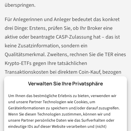
überspringen.
Für Anlegerinnen und Anleger bedeutet das konkret
drei Dinge: Erstens, prüfen Sie, ob Ihr Broker eine
aktive oder beantragte CASP-Zulassung hat – das ist
keine Zusatzinformation, sondern ein
Qualitätsmerkmal. Zweitens, rechnen Sie die TER eines
Krypto-ETFs gegen Ihre tatsächlichen
Transaktionskosten bei direktem Coin-Kauf, bezogen
auf Ihre reale Haltedauer. Drittens, und das ist meine
Verwalten Sie Ihre Privatsphäre
persönliche Überzeugung: Die Compliance-Reife einer
Um Ihnen das bestmögliche Erlebnis zu bieten, verwenden wir
Plattform ist selbst eine Art Risikoindikator – und im
und unsere Partner Technologien wie Cookies, um
Krypto-Markt, wo Plattform-Insolvenzen keine
Geräteinformationen zu speichern und/oder darauf zuzugreifen.
Wenn Sie diesen Technologien zustimmen, können wir und
Fußnote sind, sollte das in jede Anbieter-Entscheidung
unsere Partner persönliche Daten wie das Surfverhalten oder
einfließen.
eindeutige IDs auf dieser Website verarbeiten und (nicht)