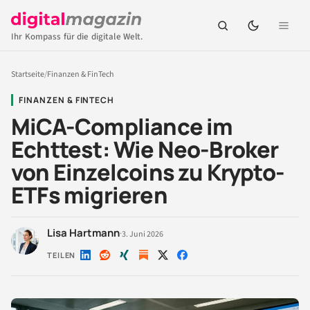
Ihr Kompass für die digitale Welt.
Startseite
/
Finanzen & FinTech
FINANZEN & FINTECH
MiCA-Compliance im
Echttest: Wie Neo-Broker
von Einzelcoins zu Krypto-
ETFs migrieren
Lisa Hartmann
·
3. Juni 2026
TEILEN
Auf
Auf
Auf
Auf
Auf
LinkedIn
Reddit
Xing
X
Facebook
teilen
teilen
teilen
teilen
teilen