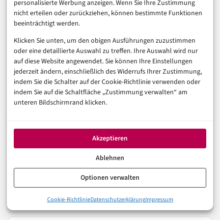
Regulierungsstatus, Transparenz und klare
personalisierte Werbung anzeigen. Wenn Sie Ihre Zustimmung
nicht erteilen oder zurückziehen, können bestimmte Funktionen
Produktdokumentation. Eine Rendite ist nur dann eine
beeinträchtigt werden.
Rendite, wenn das zugrundeliegende Recht auch
Klicken Sie unten, um den obigen Ausführungen zuzustimmen
durchsetzbar ist. Die Frage, die unter dem Strich bleibt:
oder eine detaillierte Auswahl zu treffen. Ihre Auswahl wird nur
Wird die europäische Aufsicht schnell genug
auf diese Website angewendet. Sie können Ihre Einstellungen
jederzeit ändern, einschließlich des Widerrufs Ihrer Zustimmung,
harmonisieren, um das Wachstum der Tokenisierung
indem Sie die Schalter auf der Cookie-Richtlinie verwenden oder
zu begleiten – oder folgt die Regulierung wie so oft erst
indem Sie auf die Schaltfläche „Zustimmung verwalten“ am
unteren Bildschirmrand klicken.
dann, wenn der erste große Schadensfall eingetreten
ist? Das EZB-Papier vom 30. Mai 2026 liest sich
zumindest wie ein Versuch, diesmal früher zu warnen.
Akzeptieren
Ablehnen
FINTECH
NEWS
RECHT
Optionen verwalten
Cookie-Richtlinie
Datenschutzerklärung
Impressum
In der Reihe
Finanzen & FinTech