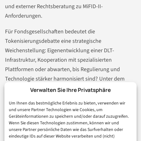
und externer Rechtsberatung zu MiFID-II-
Anforderungen.
Für Fondsgesellschaften bedeutet die
Tokenisierungsdebatte eine strategische
Weichenstellung: Eigenentwicklung einer DLT-
Infrastruktur, Kooperation mit spezialisierten
Plattformen oder abwarten, bis Regulierung und
Technologie stärker harmonisiert sind? Unter dem
Strich zeigt das EZB-Papier, dass abwarten keine
Verwalten Sie Ihre Privatsphäre
risikofreie Option ist – aber vorauseilende Euphorie
Um Ihnen das bestmögliche Erlebnis zu bieten, verwenden wir
auch nicht.
und unsere Partner Technologien wie Cookies, um
Geräteinformationen zu speichern und/oder darauf zuzugreifen.
Für Privatanleger ist die Botschaft einfacher: Prüfen Sie
Wenn Sie diesen Technologien zustimmen, können wir und
unsere Partner persönliche Daten wie das Surfverhalten oder
jeden Anbieter digitaler Wertpapiere auf
eindeutige IDs auf dieser Website verarbeiten und (nicht)