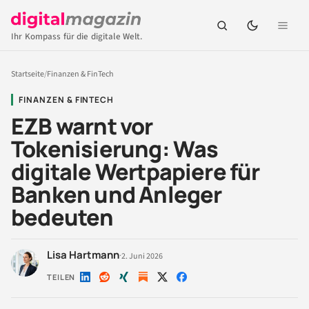
Ihr Kompass für die digitale Welt.
Startseite
/
Finanzen & FinTech
FINANZEN & FINTECH
EZB warnt vor
Tokenisierung: Was
digitale Wertpapiere für
Banken und Anleger
bedeuten
Lisa Hartmann
·
2. Juni 2026
TEILEN
Auf
Auf
Auf
Auf
Auf
LinkedIn
Reddit
Xing
X
Facebook
teilen
teilen
teilen
teilen
teilen