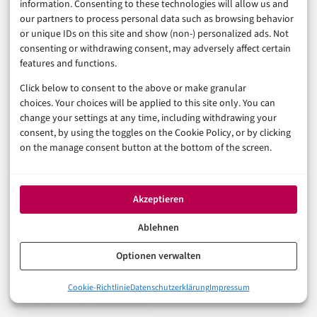
information. Consenting to these technologies will allow us and
wo sie den größten Effekt haben.
our partners to process personal data such as browsing behavior
or unique IDs on this site and show (non-) personalized ads. Not
Regulatorische Checkliste aktualisieren:
Kill-
consenting or withdrawing consent, may adversely affect certain
Switch-Funktionalität, Circuit-Breaker-
features and functions.
Konfiguration und Algorithmen-
Click below to consent to the above or make granular
choices. Your choices will be applied to this site only. You can
Validierungsdokumentation nach MiFID II auf
change your settings at any time, including withdrawing your
aktuellem Stand halten. BaFin-Prüfungen
consent, by using the toggles on the Cookie Policy, or by clicking
fokussieren zunehmend auf Nachweisbarkeit, nicht
on the manage consent button at the bottom of the screen.
nur auf technische Existenz dieser Mechanismen.
Vendor-Lock-in bei Marktdaten prüfen:
Akzeptieren
Abhängigkeiten von einzelnen Datenanbieter-Feeds
Ablehnen
können bei Ausfällen kritisch werden. Redundante
Optionen verwalten
Feed-Quellen, idealerweise mit automatischem
Failover, sind gerade bei wachsendem Algo-
0%
Cookie-Richtlinie
Datenschutzerklärung
Impressum
Was Sub-Millisekunden-Execution konkret bedeutet
Volumen unverzichtbar.