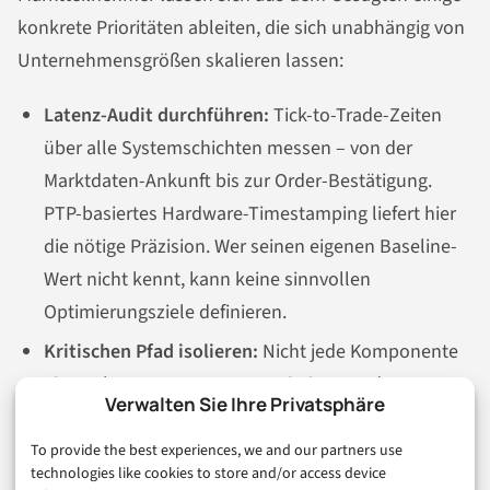
konkrete Prioritäten ableiten, die sich unabhängig von
Unternehmensgrößen skalieren lassen:
Latenz-Audit durchführen:
Tick-to-Trade-Zeiten
über alle Systemschichten messen – von der
Marktdaten-Ankunft bis zur Order-Bestätigung.
PTP-basiertes Hardware-Timestamping liefert hier
die nötige Präzision. Wer seinen eigenen Baseline-
Wert nicht kennt, kann keine sinnvollen
Optimierungsziele definieren.
Kritischen Pfad isolieren:
Nicht jede Komponente
eines Algo-Systems muss optimiert werden. Der
Verwalten Sie Ihre Privatsphäre
latenzkritische Pfad – vom Signal bis zur Order-
Submission – ist oft deutlich schmaler als
To provide the best experiences, we and our partners use
technologies like cookies to store and/or access device
angenommen. Ressourcen gezielt dort einsetzen,