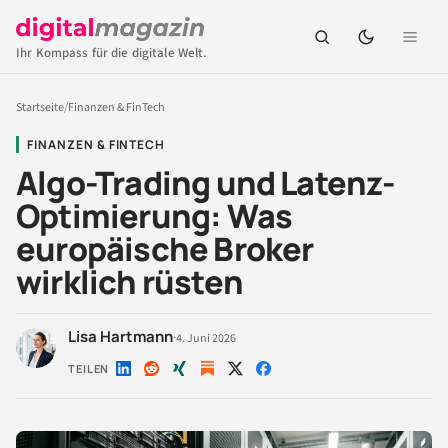
Ihr Kompass für die digitale Welt.
Startseite
/
Finanzen & FinTech
FINANZEN & FINTECH
Algo-Trading und Latenz-
Optimierung: Was
europäische Broker
wirklich rüsten
Lisa Hartmann
·
4. Juni 2026
TEILEN
Auf
Auf
Auf
Auf
Auf
LinkedIn
Reddit
Xing
X
Facebook
teilen
teilen
teilen
teilen
teilen