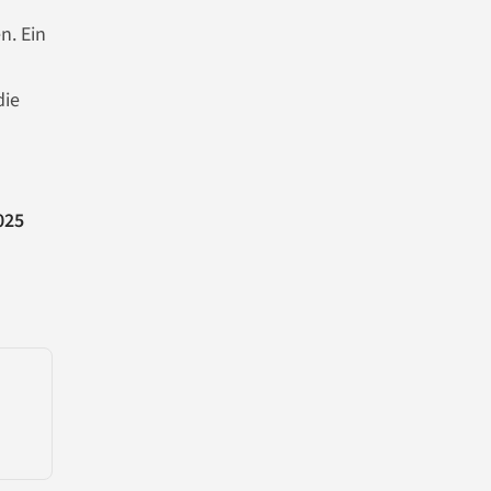
n. Ein
die
025