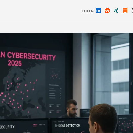
TEILEN
Auf
Auf
Auf
LinkedIn
Reddit
Xing
teilen
teilen
teilen