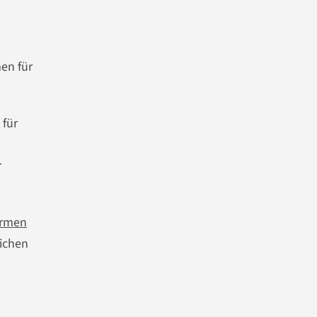
men für
 für
r
ormen
ichen