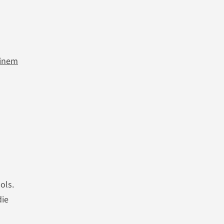
einem
ols.
die