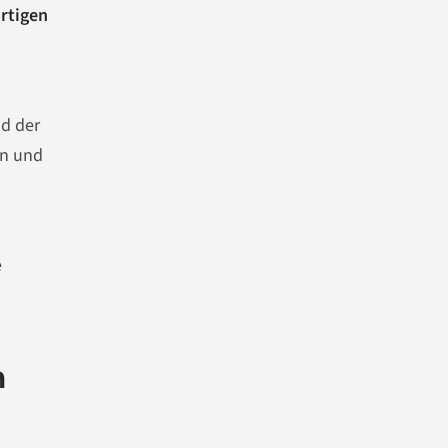
rtigen
ld der
en und
e
n