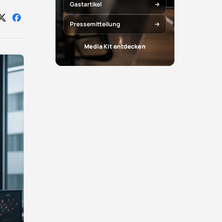
Gastartikel
Auf
Auf
Pressemitteilung
X
Facebook
teilen
teilen
Media Kit entdecken