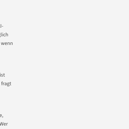
I-
lich
r wenn
ist
 fragt
e,
 Wer