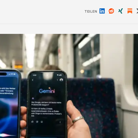
TEILEN
Auf
Auf
Auf
LinkedIn
Reddit
Xing
teilen
teilen
teilen