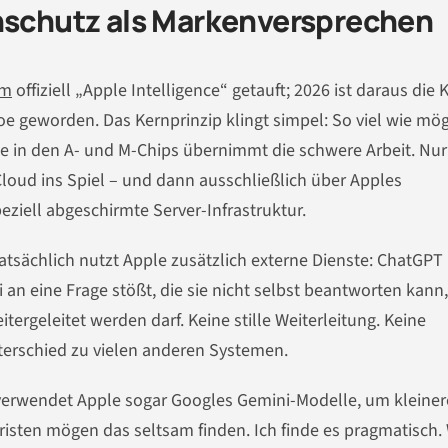
enschutz als Markenversprechen
rm
offiziell „Apple Intelligence“ getauft; 2026 ist daraus die K
 geworden. Das Kernprinzip klingt simpel: So viel wie mög
ine in den A- und M-Chips übernimmt die schwere Arbeit. Nu
loud ins Spiel – und dann ausschließlich über Apples
peziell abgeschirmte Server-Infrastruktur.
 Tatsächlich nutzt Apple zusätzlich externe Dienste: ChatGPT 
ri an eine Frage stößt, die sie nicht selbst beantworten kann,
itergeleitet werden darf. Keine stille Weiterleitung. Keine
terschied zu vielen anderen Systemen.
verwendet Apple sogar Googles Gemini-Modelle, um kleiner
uristen mögen das seltsam finden. Ich finde es pragmatisch.