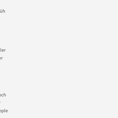
rüh
ler
er
och
r
Apple