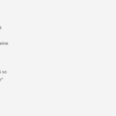
t
 eine
6 so
e“