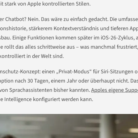
it stark von Apple kontrollierten Stilen.
iger Chatbot? Nein. Das wäre zu einfach gedacht. Die umfass
ionshistorie, stärkerem Kontextverständnis und tieferen Ap
Ausbau. Einige Funktionen kommen später im iOS-26-Zyklus, 
rollt das alles schrittweise aus – was manchmal frustriert
ntrolliert in der Welt sind.
enschutz-Konzept: einen „Privat-Modus“ für Siri-Sitzungen 
ption nach 30 Tagen, einem Jahr oder überhaupt nicht. Das
 von Sprachassistenten bisher kannten.
Apples eigene Supp
le Intelligence konfiguriert werden kann.