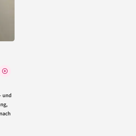
– und
ung,
 nach