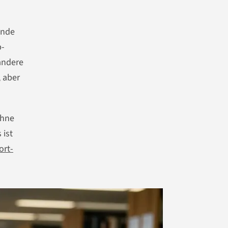
ende
p-
andere
, aber
ohne
 ist
ort-