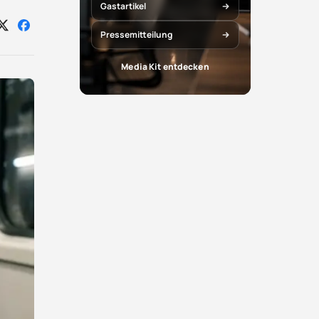
Gastartikel
Auf
Auf
Pressemitteilung
X
Facebook
teilen
teilen
Media Kit entdecken