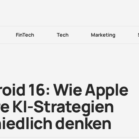
FinTech
Tech
Marketing
roid 16: Wie Apple
e KI-Strategien
hiedlich denken