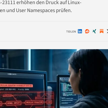
26-23111 erhöhen den Druck auf Linux-
rten und User Namespaces prüfen.
TEILEN
Auf
Auf
Auf
LinkedIn
Reddit
Xing
teilen
teilen
teilen