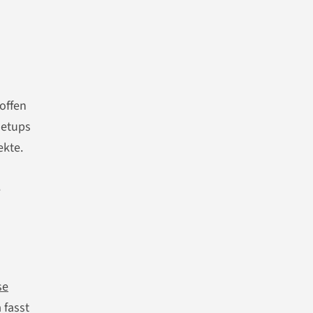
roffen
 Setups
ekte.
e
se
 fasst