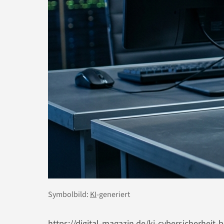
Symbolbild:
KI
-generiert
https://digital-magazin.de/ki-cybersicherhei