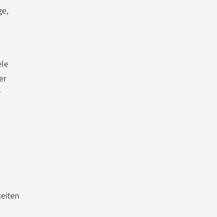
ge,
ele
er
r
n
eiten