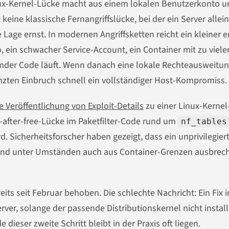
 Linux-Kernel-Lücke macht aus einem lokalen Benutzerkonto u
ine klassische Fernangriffslücke, bei der ein Server allei
e Lage ernst. In modernen Angriffsketten reicht ein kleiner e
, ein schwacher Service-Account, ein Container mit zu viele
emder Code läuft. Wenn danach eine lokale Rechteausweitu
enzten Einbruch schnell ein vollständiger Host-Kompromiss.
Veröffentlichung von Exploit-Details
zu einer Linux-Kernel
-after-free-Lücke im Paketfilter-Code rund um
nf_tables
 Sicherheitsforscher haben gezeigt, dass ein unprivilegier
 und unter Umständen auch aus Container-Grenzen ausbrec
eits seit Februar behoben. Die schlechte Nachricht: Ein Fix 
ver, solange der passende Distributionskernel nicht install
ieser zweite Schritt bleibt in der Praxis oft liegen.