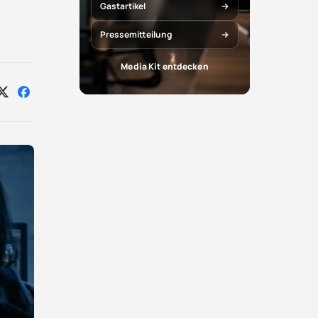
Gastartikel
Pressemitteilung
Media Kit entdecken
Auf
Auf
X
Facebook
teilen
teilen