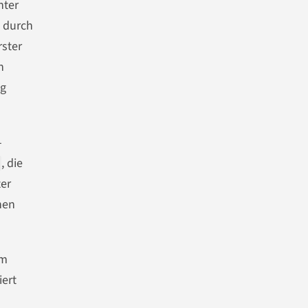
nter
n durch
rster
n
ng
-
, die
ter
hen
im
iert