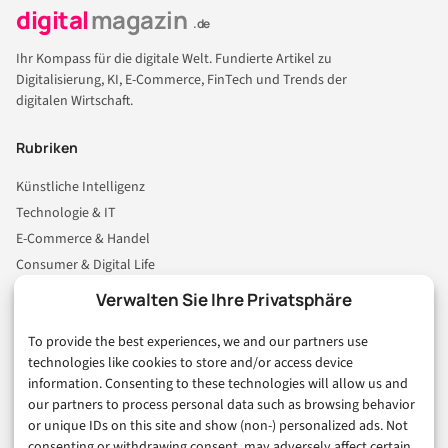
digital
magazin
.de
Ihr Kompass für die digitale Welt. Fundierte Artikel zu
Digitalisierung, KI, E-Commerce, FinTech und Trends der
digitalen Wirtschaft.
Rubriken
Künstliche Intelligenz
Technologie & IT
E-Commerce & Handel
Consumer & Digital Life
Marketing
Verwalten Sie Ihre Privatsphäre
Finanzen & FinTech
To provide the best experiences, we and our partners use
Business & Karriere
technologies like cookies to store and/or access device
Sicherheit & Recht
information. Consenting to these technologies will allow us and
Digitalisierung
our partners to process personal data such as browsing behavior
Marketing
or unique IDs on this site and show (non-) personalized ads. Not
consenting or withdrawing consent, may adversely affect certain