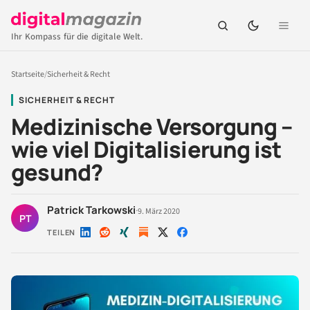
Ihr Kompass für die digitale Welt.
Startseite
/
Sicherheit & Recht
SICHERHEIT & RECHT
Medizinische Versorgung –
wie viel Digitalisierung ist
gesund?
Patrick Tarkowski
·
9. März 2020
PT
TEILEN
Auf
Auf
Auf
Auf
Auf
LinkedIn
Reddit
Xing
X
Facebook
teilen
teilen
teilen
teilen
teilen