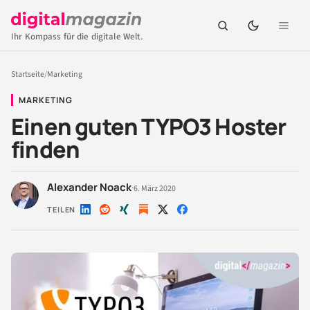
Ihr Kompass für die digitale Welt.
Startseite
/
Marketing
MARKETING
Einen guten TYPO3 Hoster
finden
Alexander Noack
·
6. März 2020
TEILEN
Auf
Auf
Auf
Auf
Auf
LinkedIn
Reddit
Xing
X
Facebook
teilen
teilen
teilen
teilen
teilen