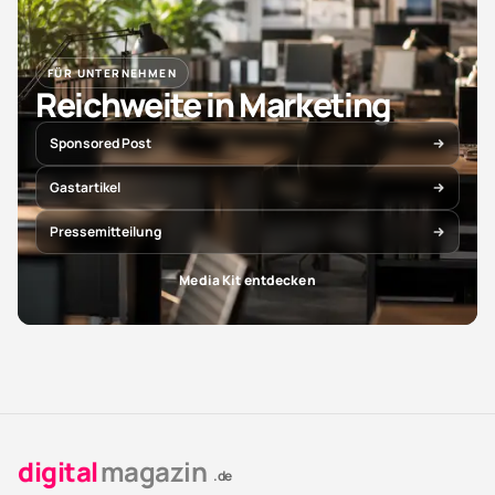
FÜR UNTERNEHMEN
Reichweite in Marketing
Sponsored Post
Gastartikel
Pressemitteilung
Media Kit entdecken
digital
magazin
.de