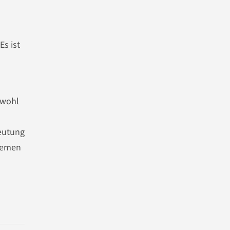
Es ist
owohl
deutung
stemen