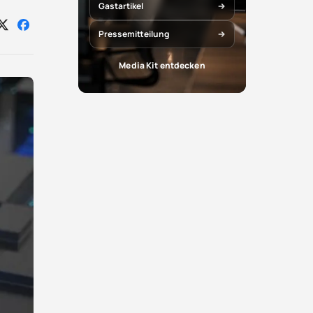
Gastartikel
Auf
Auf
Pressemitteilung
X
Facebook
teilen
teilen
Media Kit entdecken