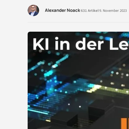
Alexander Noack
·
631 Artikel
·
9. November 2023