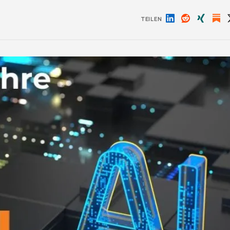
TEILEN
Auf
Auf
Auf
LinkedIn
Reddit
Xing
teilen
teilen
teilen