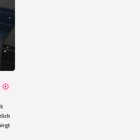
it
lich
irgt