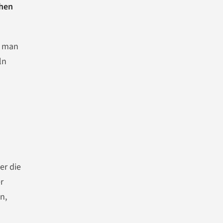
chen
 man
ln
er die
r
n,