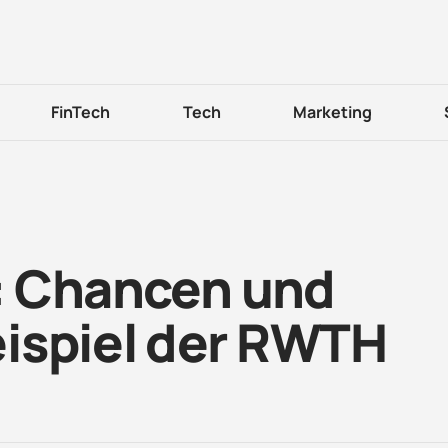
FinTech
Tech
Marketing
e: Chancen und
ispiel der RWTH