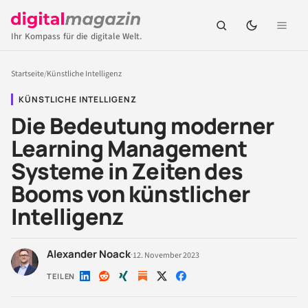
Ihr Kompass für die digitale Welt.
Startseite
/
Künstliche Intelligenz
KÜNSTLICHE INTELLIGENZ
Die Bedeutung moderner
Learning Management
Systeme in Zeiten des
Booms von künstlicher
Intelligenz
Alexander Noack
·
12. November 2023
TEILEN
Auf
Auf
Auf
Auf
Auf
LinkedIn
Reddit
Xing
X
Facebook
teilen
teilen
teilen
teilen
teilen