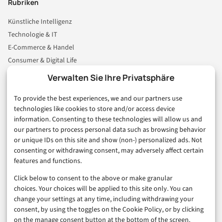
Rubriken
Künstliche Intelligenz
Technologie & IT
E-Commerce & Handel
Consumer & Digital Life
Marketing
Verwalten Sie Ihre Privatsphäre
Finanzen & FinTech
To provide the best experiences, we and our partners use
Business & Karriere
technologies like cookies to store and/or access device
Sicherheit & Recht
information. Consenting to these technologies will allow us and
Digitalisierung
our partners to process personal data such as browsing behavior
Marketing
or unique IDs on this site and show (non-) personalized ads. Not
consenting or withdrawing consent, may adversely affect certain
features and functions.
Magazin
Click below to consent to the above or make granular
Unsere Redaktion
choices. Your choices will be applied to this site only. You can
Werbeformate & Media Kit
change your settings at any time, including withdrawing your
consent, by using the toggles on the Cookie Policy, or by clicking
Rechtliches
on the manage consent button at the bottom of the screen.