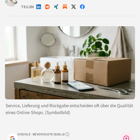
TEILEN
Auf
Auf
Auf
Auf
Auf
LinkedIn
Reddit
Xing
X
Facebook
teilen
teilen
teilen
teilen
teilen
Service, Lieferung und Rückgabe entscheiden oft über die Qualität
eines Online-Shops. (Symbolbild)
GOOGLE · BEVORZUGTE QUELLE
Warum lohnt sich das?