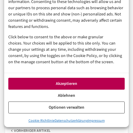
information. Consenting to these technologies will allow us and
Fazit: Flaconi online nutzen,
our partners to process personal data such as browsing behavior
aber mit Serviceblick
or unique IDs on this site and show (non-) personalized ads. Not
consenting or withdrawing consent, may adversely affect certain
features and functions.
Flaconi kann online bequem sein, wenn der
Click below to consent to the above or make granular
choices. Your choices will be applied to this site only. You can
Serviceweg zur Bestellung passt. Der wichtigste Schritt
change your settings at any time, including withdrawing your
passiert vor dem Bezahlen: Versand, Retoure, Zahlung,
consent, by using the toggles on the Cookie Policy, or by clicking
on the manage consent button at the bottom of the screen.
Kundenkonto und Bewertungen prüfen. Dann wird aus
dem schnellen Online-Kauf kein unnötiger Servicefall.
Akzeptieren
E-COMMERCE
ONLINE-SHOPS
VERBRAUCHERSCHUTZ
Ablehnen
Optionen verwalten
In der Reihe
E-Commerce & Handel
Cookie-Richtlinie
Datenschutzerklärung
Impressum
VORHERIGER ARTIKEL