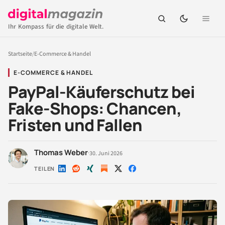
Ihr Kompass für die digitale Welt.
Startseite
/
E-Commerce & Handel
E-COMMERCE & HANDEL
PayPal-Käuferschutz bei
Fake-Shops: Chancen,
Fristen und Fallen
Thomas Weber
·
30. Juni 2026
TEILEN
Auf
Auf
Auf
Auf
Auf
LinkedIn
Reddit
Xing
X
Facebook
teilen
teilen
teilen
teilen
teilen