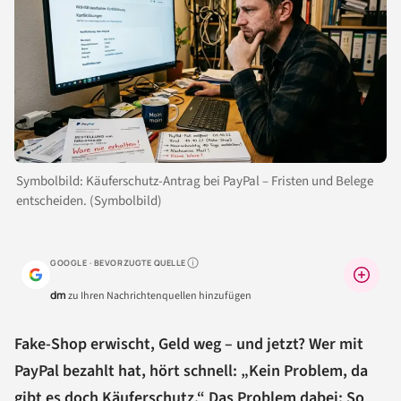
Symbolbild: Käuferschutz-Antrag bei PayPal – Fristen und Belege
entscheiden. (Symbolbild)
GOOGLE · BEVORZUGTE QUELLE
Warum lohnt sich das?
dm
zu Ihren Nachrichtenquellen hinzufügen
Fake-Shop erwischt, Geld weg – und jetzt? Wer mit
PayPal bezahlt hat, hört schnell: „Kein Problem, da
gibt es doch Käuferschutz.“ Das Problem dabei: So