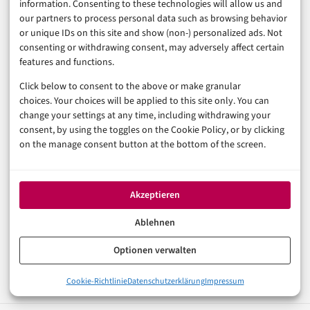
information. Consenting to these technologies will allow us and
our partners to process personal data such as browsing behavior
or unique IDs on this site and show (non-) personalized ads. Not
consenting or withdrawing consent, may adversely affect certain
features and functions.
FÜR UNTERNEHMEN
Reichweite in E-Commerce
Click below to consent to the above or make granular
choices. Your choices will be applied to this site only. You can
& Handel
change your settings at any time, including withdrawing your
consent, by using the toggles on the Cookie Policy, or by clicking
Sponsored Post
on the manage consent button at the bottom of the screen.
Gastartikel
Pressemitteilung
Akzeptieren
Media Kit entdecken
Ablehnen
Optionen verwalten
Cookie-Richtlinie
Datenschutzerklärung
Impressum