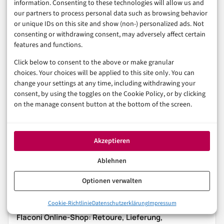
information. Consenting to these technologies will allow us and
aber mit Serviceblick
our partners to process personal data such as browsing behavior
or unique IDs on this site and show (non-) personalized ads. Not
consenting or withdrawing consent, may adversely affect certain
features and functions.
Notino kann online bequem sein, wenn der Serviceweg
Click below to consent to the above or make granular
zur Bestellung passt. Der wichtigste Schritt passiert vor
choices. Your choices will be applied to this site only. You can
dem Bezahlen: Versand, Retoure, Zahlung,
change your settings at any time, including withdrawing your
consent, by using the toggles on the Cookie Policy, or by clicking
Kundenkonto und Bewertungen prüfen. Dann wird aus
on the manage consent button at the bottom of the screen.
dem schnellen Online-Kauf kein unnötiger Servicefall.
Akzeptieren
E-COMMERCE
ONLINE-SHOPS
VERBRAUCHERSCHUTZ
Ablehnen
Optionen verwalten
In der Reihe
E-Commerce & Handel
Cookie-Richtlinie
Datenschutzerklärung
Impressum
VORHERIGER ARTIKEL
Flaconi Online-Shop: Retoure, Lieferung,