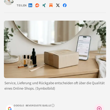
TEILEN
Auf
Auf
Auf
Auf
Auf
LinkedIn
Reddit
Xing
X
Facebook
teilen
teilen
teilen
teilen
teilen
Service, Lieferung und Rückgabe entscheiden oft über die Qualität
eines Online-Shops. (Symbolbild)
GOOGLE · BEVORZUGTE QUELLE
Warum lohnt sich das?