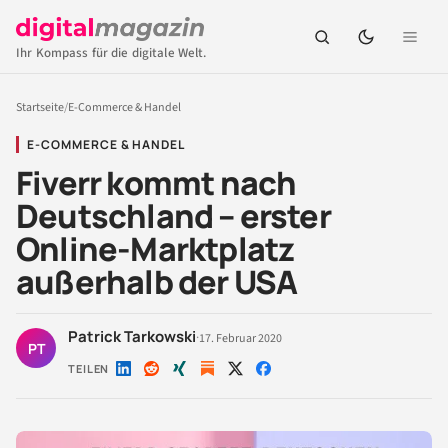
Ihr Kompass für die digitale Welt.
Startseite
/
E-Commerce & Handel
E-COMMERCE & HANDEL
Fiverr kommt nach
Deutschland – erster
Online-Marktplatz
außerhalb der USA
Patrick Tarkowski
·
17. Februar 2020
PT
TEILEN
Auf
Auf
Auf
Auf
Auf
LinkedIn
Reddit
Xing
X
Facebook
teilen
teilen
teilen
teilen
teilen