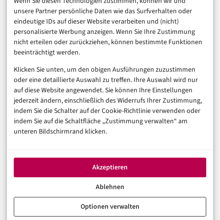
Wenn Sie diesen Technologien zustimmen, können wir und
unsere Partner persönliche Daten wie das Surfverhalten oder
Business & Karriere
eindeutige IDs auf dieser Website verarbeiten und (nicht)
Sicherheit & Recht
personalisierte Werbung anzeigen. Wenn Sie Ihre Zustimmung
Digitalisierung
nicht erteilen oder zurückziehen, können bestimmte Funktionen
Marketing
beeinträchtigt werden.
Klicken Sie unten, um den obigen Ausführungen zuzustimmen
Magazin
oder eine detaillierte Auswahl zu treffen. Ihre Auswahl wird nur
auf diese Website angewendet. Sie können Ihre Einstellungen
Unsere Redaktion
jederzeit ändern, einschließlich des Widerrufs Ihrer Zustimmung,
Werbeformate & Media Kit
indem Sie die Schalter auf der Cookie-Richtlinie verwenden oder
indem Sie auf die Schaltfläche „Zustimmung verwalten“ am
Rechtliches
unteren Bildschirmrand klicken.
Impressum
Datenschutzerklärung (EU)
Akzeptieren
Cookie-Richtlinie (EU)
Haftungsausschluss
Ablehnen
Optionen verwalten