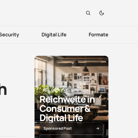
Security
Digital Life
Formate
h
FÜR UNTERNEHMEN
Reichweite in
Consumer &
Digital Life
Sponsored Post