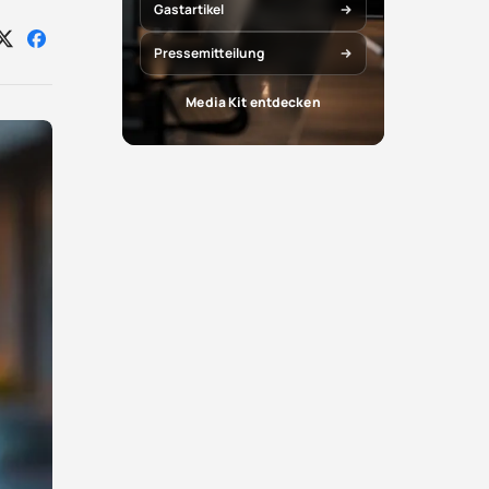
Gastartikel
Auf
Auf
Pressemitteilung
X
Facebook
teilen
teilen
Media Kit entdecken