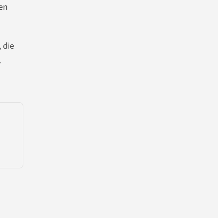
ven
 die
.