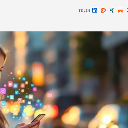
TEILEN
Auf
Auf
Auf
LinkedIn
Reddit
Xing
teilen
teilen
teilen