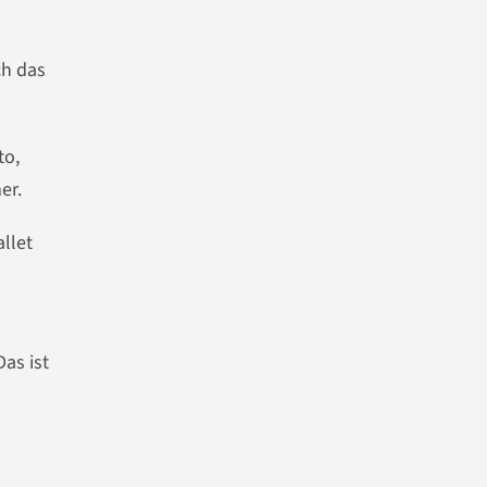
ch das
to,
er.
llet
Das ist