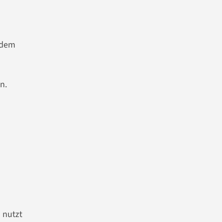
 dem
n.
s nutzt