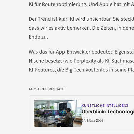
KI für Routenoptimierung. Und Apple hat mit App
Der Trend ist klar:
KI wird unsichtbar
. Sie stec
dass wir es aktiv bemerken. Die Zeiten, in de
Ende zu.
Was das für App-Entwickler bedeutet: Eigenstä
Nische besetzt (wie Perplexity als KI-Suchmasc
KI-Features, die Big Tech kostenlos in seine
Pl
AUCH INTERESSANT
KÜNSTLICHE INTELLIGENZ
Überblick: Technologi
14. März 2026