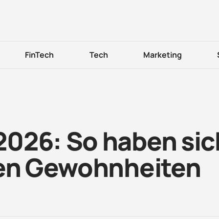
FinTech
Tech
Marketing
026: So haben sic
len Gewohnheiten