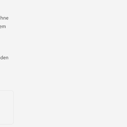
 ohne
dem
 den