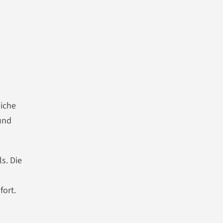
liche
 und
s. Die
 fort.