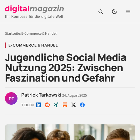
Ihr Kompass für die digitale Welt.
Startseite
/
E-Commerce & Handel
E-COMMERCE & HANDEL
Jugendliche Social Media
Nutzung 2025: Zwischen
Faszination und Gefahr
Patrick Tarkowski
·
24. August 2025
PT
TEILEN
Auf
Auf
Auf
Auf
Auf
LinkedIn
Reddit
Xing
X
Facebook
teilen
teilen
teilen
teilen
teilen