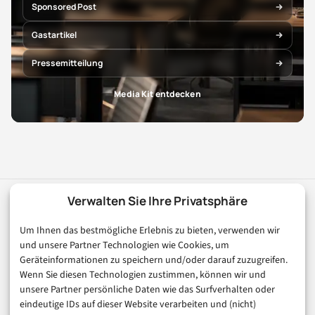
Sponsored Post
Gastartikel
Pressemitteilung
Media Kit entdecken
Verwalten Sie Ihre Privatsphäre
digital
magazin
.de
Um Ihnen das bestmögliche Erlebnis zu bieten, verwenden wir
Ihr Kompass für die digitale Welt. Fundierte Artikel zu
und unsere Partner Technologien wie Cookies, um
Digitalisierung, KI, E-Commerce, FinTech und Trends der
Geräteinformationen zu speichern und/oder darauf zuzugreifen.
digitalen Wirtschaft.
Wenn Sie diesen Technologien zustimmen, können wir und
unsere Partner persönliche Daten wie das Surfverhalten oder
eindeutige IDs auf dieser Website verarbeiten und (nicht)
Rubriken