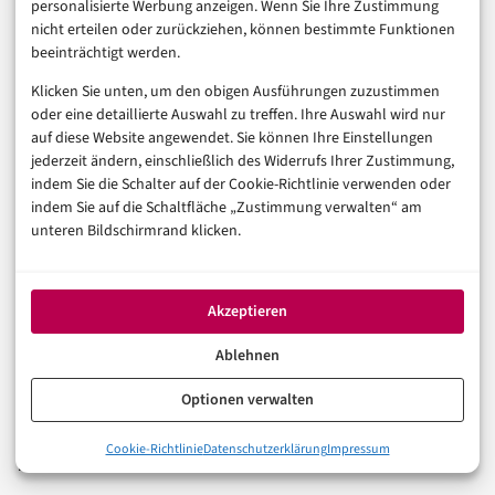
personalisierte Werbung anzeigen. Wenn Sie Ihre Zustimmung
Künstliche Intelligenz
nicht erteilen oder zurückziehen, können bestimmte Funktionen
beeinträchtigt werden.
Technologie & IT
E-Commerce & Handel
Klicken Sie unten, um den obigen Ausführungen zuzustimmen
Consumer & Digital Life
oder eine detaillierte Auswahl zu treffen. Ihre Auswahl wird nur
auf diese Website angewendet. Sie können Ihre Einstellungen
Marketing
jederzeit ändern, einschließlich des Widerrufs Ihrer Zustimmung,
Finanzen & FinTech
indem Sie die Schalter auf der Cookie-Richtlinie verwenden oder
Business & Karriere
indem Sie auf die Schaltfläche „Zustimmung verwalten“ am
Sicherheit & Recht
unteren Bildschirmrand klicken.
Digitalisierung
Marketing
Akzeptieren
Magazin
Ablehnen
Unsere Redaktion
Optionen verwalten
Werbeformate & Media Kit
Cookie-Richtlinie
Datenschutzerklärung
Impressum
Rechtliches