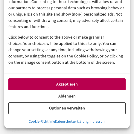
information. Consenting to these technologies will allow us and
our partners to process personal data such as browsing behavior
Checkliste: Was wirklich hilft
or unique IDs on this site and show (non-) personalized ads. Not
– ohne Cleaner-App-Müll
consenting or withdrawing consent, may adversely affect certain
features and functions.
Click below to consent to the above or make granular
Netzwerk prüfen:
Ist das Internet langsam, nicht
choices. Your choices will be applied to this site only. You can
change your settings at any time, including withdrawing your
das Gerät? Speedtest und Vergleich mit anderem
consent, by using the toggles on the Cookie Policy, or by clicking
Gerät klären das schnell.
on the manage consent button at the bottom of the screen.
Neustart durchführen:
Klingt banal, hilft
nachweislich bei vielen Performance-Einbrüchen.
Akzeptieren
Speicher aufräumen:
Einstellungen → Speicher
Ablehnen
oder Gerätewartung; Videos, Fotos und Downloads
Optionen verwalten
gezielt auslagern oder löschen.
Ungenutzte Apps deinstallieren:
Zuerst die
0%
Cookie-Richtlinie
Datenschutzerklärung
Impressum
Warum wird ein Android-Smartphone überhaupt langsamer?
größten, dann die, die zuletzt verwendet wurden.