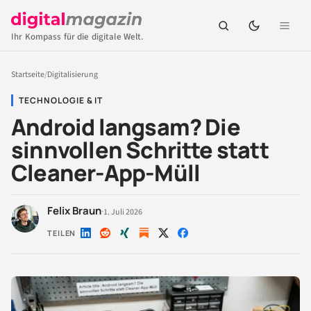
Ihr Kompass für die digitale Welt.
Startseite
/
Digitalisierung
TECHNOLOGIE & IT
Android langsam? Die
sinnvollen Schritte statt
Cleaner-App-Müll
Felix Braun
·
1. Juli 2026
TEILEN
Auf
Auf
Auf
Auf
Auf
LinkedIn
Reddit
Xing
X
Facebook
teilen
teilen
teilen
teilen
teilen