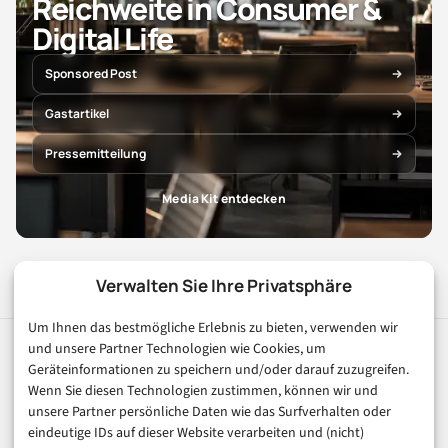
Reichweite in Consumer &
Digital Life
Sponsored Post
Gastartikel
Pressemitteilung
Media Kit entdecken
Verwalten Sie Ihre Privatsphäre
Um Ihnen das bestmögliche Erlebnis zu bieten, verwenden wir
und unsere Partner Technologien wie Cookies, um
digital
magazin
Geräteinformationen zu speichern und/oder darauf zuzugreifen.
.de
Wenn Sie diesen Technologien zustimmen, können wir und
Ihr Kompass für die digitale Welt. Fundierte Artikel zu
unsere Partner persönliche Daten wie das Surfverhalten oder
Digitalisierung, KI, E-Commerce, FinTech und Trends der
eindeutige IDs auf dieser Website verarbeiten und (nicht)