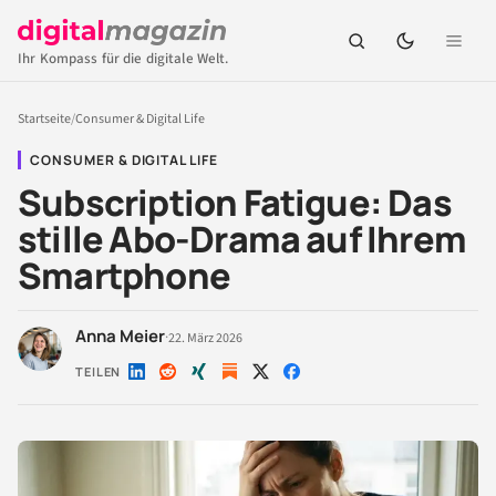
Ihr Kompass für die digitale Welt.
Startseite
/
Consumer & Digital Life
CONSUMER & DIGITAL LIFE
Subscription Fatigue: Das
stille Abo-Drama auf Ihrem
Smartphone
Anna Meier
·
22. März 2026
TEILEN
Auf
Auf
Auf
Auf
Auf
LinkedIn
Reddit
Xing
X
Facebook
teilen
teilen
teilen
teilen
teilen