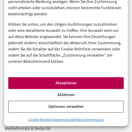
digitalen Wirtschaft.
personalisierte Werbung anzeigen. Wenn Sie Ihre Zustimmung
nicht erteilen oder zurückziehen, können bestimmte Funktionen
beeinträchtigt werden.
Rubriken
Klicken Sie unten, um den obigen Ausführungen zuzustimmen
Künstliche Intelligenz
oder eine detaillierte Auswahl zu treffen. Ihre Auswahl wird nur
Technologie & IT
auf diese Website angewendet. Sie können Ihre Einstellungen
E-Commerce & Handel
jederzeit ändern, einschließlich des Widerrufs Ihrer Zustimmung,
indem Sie die Schalter auf der Cookie-Richtlinie verwenden oder
Consumer & Digital Life
indem Sie auf die Schaltfläche „Zustimmung verwalten“ am
Marketing
unteren Bildschirmrand klicken.
Finanzen & FinTech
Business & Karriere
Sicherheit & Recht
Akzeptieren
Digitalisierung
Ablehnen
Marketing
Optionen verwalten
Magazin
Cookie-Richtlinie
Datenschutzerklärung
Impressum
Unsere Redaktion
Werbeformate & Media Kit