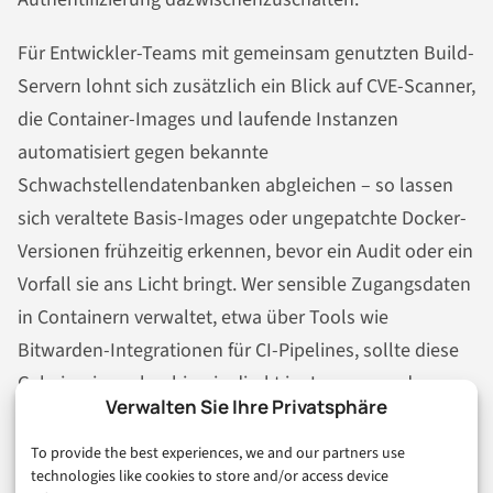
Für Entwickler-Teams mit gemeinsam genutzten Build-
Servern lohnt sich zusätzlich ein Blick auf CVE-Scanner,
die Container-Images und laufende Instanzen
automatisiert gegen bekannte
Schwachstellendatenbanken abgleichen – so lassen
sich veraltete Basis-Images oder ungepatchte Docker-
Versionen frühzeitig erkennen, bevor ein Audit oder ein
Vorfall sie ans Licht bringt. Wer sensible Zugangsdaten
in Containern verwaltet, etwa über Tools wie
Bitwarden-Integrationen für CI-Pipelines, sollte diese
Geheimnisse ohnehin nie direkt im Image, sondern
Verwalten Sie Ihre Privatsphäre
über separate Secret-Stores einbinden – eine Privilege-
Escalation-Lücke im Docker-Stack macht
sonst aus
To provide the best experiences, we and our partners use
technologies like cookies to store and/or access device
einem lokalen Zugriffsproblem sofort
ein Datenleck.