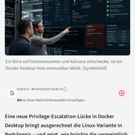
Ein Blick auf Versionsnummer und Advisory entscheidet, ob ein
Docker-Desktop-Host verwundbar bleibt. (Symbolbild)
GOOGLE · BEVORZUGTE QUELLE
Warum lohnt sich das?
dm
zu Ihren Nachrichtenquellen hinzufügen
Eine neue Privilege-Escalation-Lücke in Docker
Desktop bringt ausgerechnet die Linux-Variante in
Bedrängnis – und zeigt, wie brüchig die vermeintlich