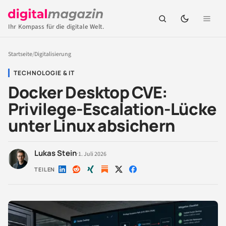
Ihr Kompass für die digitale Welt.
Startseite
/
Digitalisierung
TECHNOLOGIE & IT
Docker Desktop CVE:
Privilege-Escalation-Lücke
unter Linux absichern
Lukas Stein
·
1. Juli 2026
TEILEN
Auf
Auf
Auf
Auf
Auf
LinkedIn
Reddit
Xing
X
Facebook
teilen
teilen
teilen
teilen
teilen