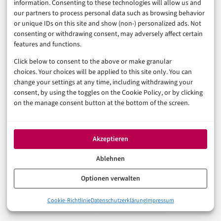
information. Consenting to these technologies will allow us and
our partners to process personal data such as browsing behavior
Sinnvoll ist außerdem, Basis-Images regelmäßig neu
or unique IDs on this site and show (non-) personalized ads. Not
zu bauen statt sie über Monate unverändert
consenting or withdrawing consent, may adversely affect certain
features and functions.
weiterlaufen zu lassen, da sich Sicherheitspatches der
Click below to consent to the above or make granular
zugrunde liegenden Distribution sonst nicht in
choices. Your choices will be applied to this site only. You can
laufenden Containern niederschlagen. Ergänzend hilft
change your settings at any time, including withdrawing your
consent, by using the toggles on the Cookie Policy, or by clicking
ein einfaches, aber oft vernachlässigtes Prinzip: Wer
on the manage consent button at the bottom of the screen.
Container von unbekannten Quellen zieht, sollte
grundsätzlich signierte Images bevorzugen und
Registries auf vertrauenswürdige Herkunft prüfen, statt
Akzeptieren
jedes gefundene Image ungeprüft auszuführen. Diese
Ablehnen
Disziplin kostet im Alltag kaum Zeit, verringert aber die
Optionen verwalten
Wahrscheinlichkeit, überhaupt erst einen bösartigen
Container zu starten, der eine Lücke wie die aktuelle
0%
Cookie-Richtlinie
Datenschutzerklärung
Impressum
Die aktuelle Lücke: grpcfuse-Kernelmodul unter Beschuss
grpcfuse-Schwachstelle ausnutzen könnte.