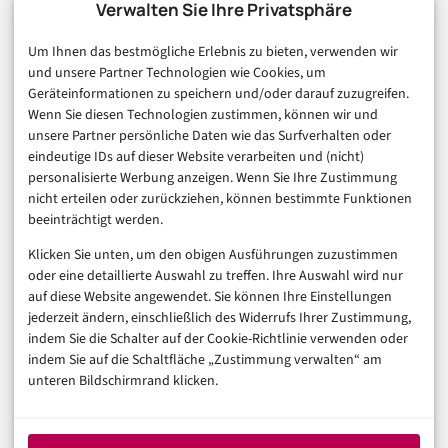
Technologie & IT
Verwalten Sie Ihre Privatsphäre
E-Commerce & Handel
Um Ihnen das bestmögliche Erlebnis zu bieten, verwenden wir
Consumer & Digital Life
und unsere Partner Technologien wie Cookies, um
Marketing
Geräteinformationen zu speichern und/oder darauf zuzugreifen.
Finanzen & FinTech
Wenn Sie diesen Technologien zustimmen, können wir und
unsere Partner persönliche Daten wie das Surfverhalten oder
Business & Karriere
eindeutige IDs auf dieser Website verarbeiten und (nicht)
Sicherheit & Recht
personalisierte Werbung anzeigen. Wenn Sie Ihre Zustimmung
Digitalisierung
nicht erteilen oder zurückziehen, können bestimmte Funktionen
Marketing
beeinträchtigt werden.
Klicken Sie unten, um den obigen Ausführungen zuzustimmen
Magazin
oder eine detaillierte Auswahl zu treffen. Ihre Auswahl wird nur
auf diese Website angewendet. Sie können Ihre Einstellungen
Unsere Redaktion
jederzeit ändern, einschließlich des Widerrufs Ihrer Zustimmung,
Werbeformate & Media Kit
indem Sie die Schalter auf der Cookie-Richtlinie verwenden oder
indem Sie auf die Schaltfläche „Zustimmung verwalten“ am
Rechtliches
unteren Bildschirmrand klicken.
Impressum
Datenschutzerklärung (EU)