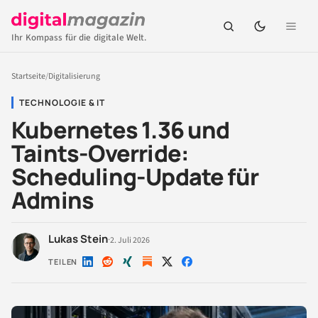
Ihr Kompass für die digitale Welt.
Startseite
/
Digitalisierung
TECHNOLOGIE & IT
Kubernetes 1.36 und
Taints-Override:
Scheduling-Update für
Admins
Lukas Stein
·
2. Juli 2026
TEILEN
Auf
Auf
Auf
Auf
Auf
LinkedIn
Reddit
Xing
X
Facebook
teilen
teilen
teilen
teilen
teilen