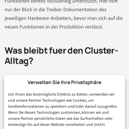
Funktionen bereits vollständig unterstützt. Hier hilft
nur der Blick in die Treiber-Dokumentation des
jeweiligen Hardware-Anbieters, bevor man sich auf die
neuen Funktionen in der Produktion verlässt.
Was bleibt fuer den Cluster-
Alltag?
Kubernetes 1.36 ist kein Release, der den Alltag von
Verwalten Sie Ihre Privatsphäre
Cluster-Admins über Nacht verändert. Die klassischen
Um Ihnen das bestmögliche Erlebnis zu bieten, verwenden wir
Taints und Tolerations funktionieren wie gewohnt,
und unsere Partner Technologien wie Cookies, um
kubectl-Befehle bleiben gleich, und die grundsätzliche
Geräteinformationen zu speichern und/oder darauf zuzugreifen.
Wenn Sie diesen Technologien zustimmen, können wir und
Scheduling-Logik ist stabil. Was sich ändert, ist die
unsere Partner persönliche Daten wie das Surfverhalten oder
Feinheit der Kontrolle: Hardware wird zum
eindeutige IDs auf dieser Website verarbeiten und (nicht)