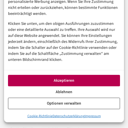
personalisierte Werbung anzeigen. Wenn Sie Ihre Zustimmung
eigenständigen Objekt im Scheduling-Prozess, nicht
nicht erteilen oder zurückziehen, können bestimmte Funktionen
mehr nur eine Eigenschaft des Nodes.
beeinträchtigt werden.
Klicken Sie unten, um den obigen Ausführungen zuzustimmen
Ob sich der Aufwand lohnt, hängt stark vom eigenen
oder eine detaillierte Auswahl zu treffen. Ihre Auswahl wird nur
Cluster-Profil ab. Wer ausschließlich stateless
auf diese Website angewendet. Sie können Ihre Einstellungen
jederzeit ändern, einschließlich des Widerrufs Ihrer Zustimmung,
Webservices auf homogener Hardware betreibt, wird
indem Sie die Schalter auf der Cookie-Richtlinie verwenden oder
die neuen DRA-Features kaum vermissen. Wer dagegen
indem Sie auf die Schaltfläche „Zustimmung verwalten“ am
unteren Bildschirmrand klicken.
GPUs, SmartNICs oder andere Spezialhardware in
einem geteilten Cluster verwaltet, bekommt mit
Kubernetes 1.36 endlich Werkzeuge, die bisher nur
Akzeptieren
über Umwege oder Drittanbieter-Lösungen verfügbar
Ablehnen
waren. Ist das schon die endgültige Lösung für
Hardware-Governance in Kubernetes? Eher ein solider
Optionen verwalten
Zwischenschritt – Workload-Aware Preemption zeigt,
0%
Cookie-Richtlinie
Datenschutzerklärung
Impressum
Kubernetes 1.36: Was für Cluster-Admins wirklich zaehlt
wohin die Richtung weitergeht, ist aber noch zu