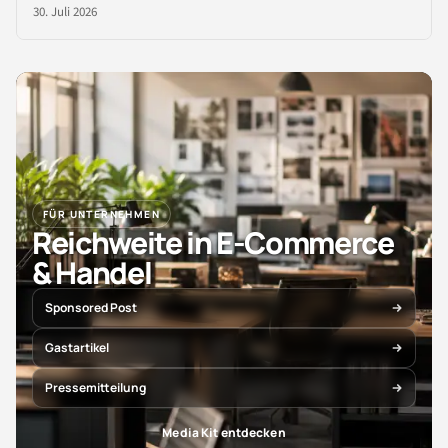
30. Juli 2026
FÜR UNTERNEHMEN
Reichweite in E-Commerce
& Handel
Sponsored Post
Gastartikel
Pressemitteilung
Media Kit entdecken