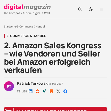
Ihr Kompass für die digitale Welt.
Startseite
/
E-Commerce & Handel
E-COMMERCE & HANDEL
2. Amazon Sales Kongress
– wie Vendoren und Seller
bei Amazon erfolgreich
verkaufen
Patrick Tarkowski
·
8. Mai 2017
PT
TEILEN
Auf
Auf
Auf
Auf
Auf
LinkedIn
Reddit
Xing
X
Facebook
teilen
teilen
teilen
teilen
teilen