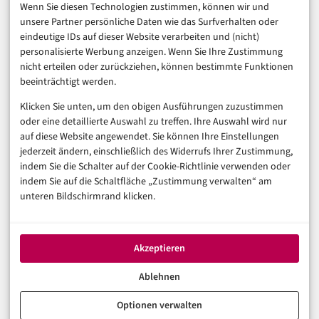
Finanzen & FinTech
Wenn Sie diesen Technologien zustimmen, können wir und
unsere Partner persönliche Daten wie das Surfverhalten oder
Business & Karriere
eindeutige IDs auf dieser Website verarbeiten und (nicht)
Sicherheit & Recht
personalisierte Werbung anzeigen. Wenn Sie Ihre Zustimmung
Digitalisierung
nicht erteilen oder zurückziehen, können bestimmte Funktionen
Marketing
beeinträchtigt werden.
Klicken Sie unten, um den obigen Ausführungen zuzustimmen
Magazin
oder eine detaillierte Auswahl zu treffen. Ihre Auswahl wird nur
auf diese Website angewendet. Sie können Ihre Einstellungen
Unsere Redaktion
jederzeit ändern, einschließlich des Widerrufs Ihrer Zustimmung,
Werbeformate & Media Kit
indem Sie die Schalter auf der Cookie-Richtlinie verwenden oder
indem Sie auf die Schaltfläche „Zustimmung verwalten“ am
Rechtliches
unteren Bildschirmrand klicken.
Impressum
Datenschutzerklärung (EU)
Akzeptieren
Cookie-Richtlinie (EU)
Haftungsausschluss
Ablehnen
Optionen verwalten