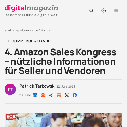
Ihr Kompass für die digitale Welt.
Startseite
/
E-Commerce & Handel
E-COMMERCE & HANDEL
4. Amazon Sales Kongress
– nützliche Informationen
für Seller und Vendoren
Patrick Tarkowski
·
12. Juni 2018
PT
TEILEN
Auf
Auf
Auf
Auf
Auf
LinkedIn
Reddit
Xing
X
Facebook
teilen
teilen
teilen
teilen
teilen