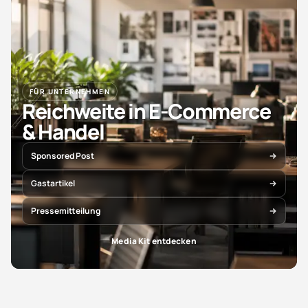
FÜR UNTERNEHMEN
Reichweite in E-Commerce
& Handel
Sponsored Post
Gastartikel
Pressemitteilung
Media Kit entdecken