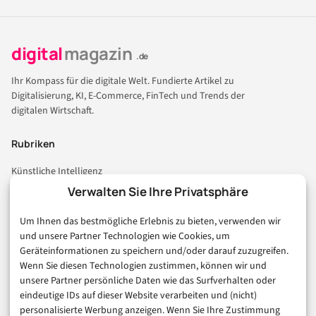
digital
magazin
.de
Ihr Kompass für die digitale Welt. Fundierte Artikel zu
Digitalisierung, KI, E-Commerce, FinTech und Trends der
digitalen Wirtschaft.
Rubriken
Künstliche Intelligenz
Technologie & IT
Verwalten Sie Ihre Privatsphäre
E-Commerce & Handel
Um Ihnen das bestmögliche Erlebnis zu bieten, verwenden wir
Consumer & Digital Life
und unsere Partner Technologien wie Cookies, um
Marketing
Geräteinformationen zu speichern und/oder darauf zuzugreifen.
Finanzen & FinTech
Wenn Sie diesen Technologien zustimmen, können wir und
unsere Partner persönliche Daten wie das Surfverhalten oder
Business & Karriere
eindeutige IDs auf dieser Website verarbeiten und (nicht)
Sicherheit & Recht
personalisierte Werbung anzeigen. Wenn Sie Ihre Zustimmung