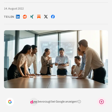
14. August 2022
TEILEN
Auf
Auf
Auf
Auf
Auf
LinkedIn
Reddit
Xing
X
Facebook
teilen
teilen
teilen
teilen
teilen
bevorzugt bei Google anzeigen!
Warum lohnt sich das?