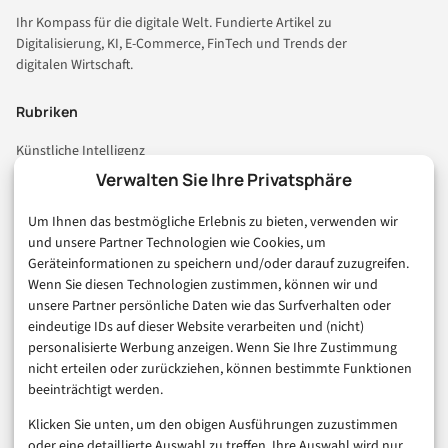
Ihr Kompass für die digitale Welt. Fundierte Artikel zu
Digitalisierung, KI, E-Commerce, FinTech und Trends der
digitalen Wirtschaft.
Rubriken
Künstliche Intelligenz
Technologie & IT
Verwalten Sie Ihre Privatsphäre
E-Commerce & Handel
Um Ihnen das bestmögliche Erlebnis zu bieten, verwenden wir
Consumer & Digital Life
und unsere Partner Technologien wie Cookies, um
Marketing
Geräteinformationen zu speichern und/oder darauf zuzugreifen.
Finanzen & FinTech
Wenn Sie diesen Technologien zustimmen, können wir und
unsere Partner persönliche Daten wie das Surfverhalten oder
Business & Karriere
eindeutige IDs auf dieser Website verarbeiten und (nicht)
Sicherheit & Recht
personalisierte Werbung anzeigen. Wenn Sie Ihre Zustimmung
Digitalisierung
nicht erteilen oder zurückziehen, können bestimmte Funktionen
Marketing
beeinträchtigt werden.
Klicken Sie unten, um den obigen Ausführungen zuzustimmen
Magazin
oder eine detaillierte Auswahl zu treffen. Ihre Auswahl wird nur