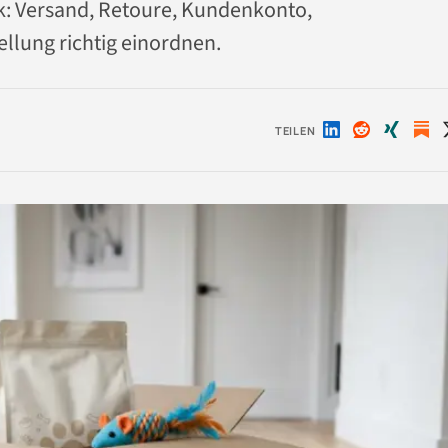
: Versand, Retoure, Kundenkonto,
llung richtig einordnen.
TEILEN
Auf
Auf
Auf
LinkedIn
Reddit
Xing
teilen
teilen
teilen