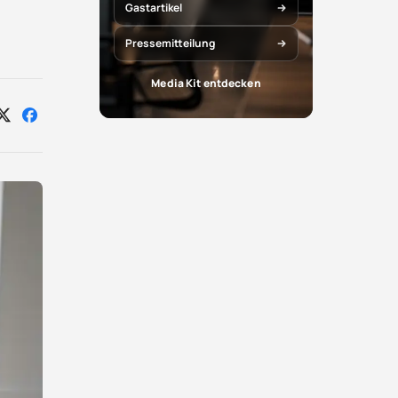
Gastartikel
Pressemitteilung
Media Kit entdecken
Auf
Auf
X
Facebook
teilen
teilen