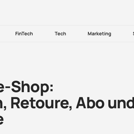
FinTech
Tech
Marketing
e-Shop:
, Retoure, Abo un
e