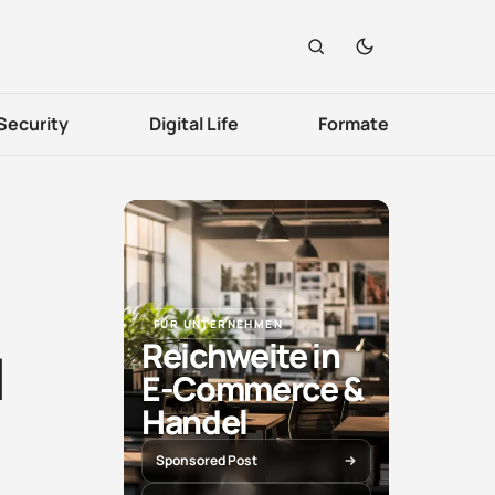
Security
Digital Life
Formate
FÜR UNTERNEHMEN
Reichweite in
d
E-Commerce &
Handel
Sponsored Post