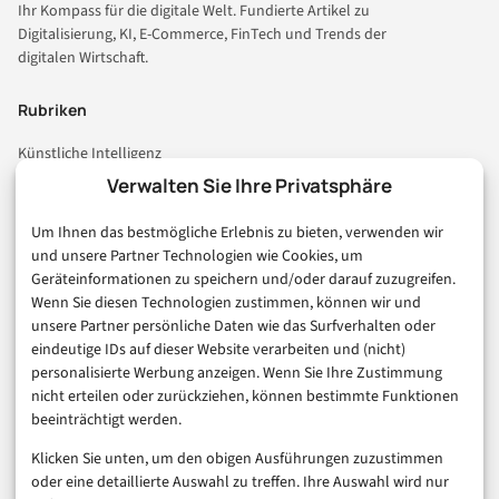
Ihr Kompass für die digitale Welt. Fundierte Artikel zu
Digitalisierung, KI, E-Commerce, FinTech und Trends der
digitalen Wirtschaft.
Rubriken
Künstliche Intelligenz
Technologie & IT
Verwalten Sie Ihre Privatsphäre
E-Commerce & Handel
Um Ihnen das bestmögliche Erlebnis zu bieten, verwenden wir
Consumer & Digital Life
und unsere Partner Technologien wie Cookies, um
Marketing
Geräteinformationen zu speichern und/oder darauf zuzugreifen.
Finanzen & FinTech
Wenn Sie diesen Technologien zustimmen, können wir und
unsere Partner persönliche Daten wie das Surfverhalten oder
Business & Karriere
eindeutige IDs auf dieser Website verarbeiten und (nicht)
Sicherheit & Recht
personalisierte Werbung anzeigen. Wenn Sie Ihre Zustimmung
Digitalisierung
nicht erteilen oder zurückziehen, können bestimmte Funktionen
Marketing
beeinträchtigt werden.
Klicken Sie unten, um den obigen Ausführungen zuzustimmen
Magazin
oder eine detaillierte Auswahl zu treffen. Ihre Auswahl wird nur