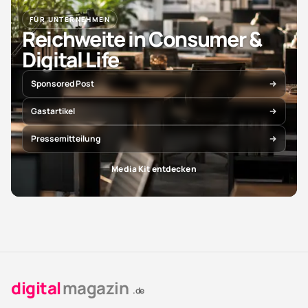
FÜR UNTERNEHMEN
Reichweite in Consumer &
Digital Life
Sponsored Post
Gastartikel
Pressemitteilung
Media Kit entdecken
digital
magazin
.de