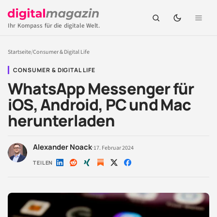
Ihr Kompass für die digitale Welt.
Startseite
/
Consumer & Digital Life
CONSUMER & DIGITAL LIFE
WhatsApp Messenger für
iOS, Android, PC und Mac
herunterladen
Alexander Noack
·
17. Februar 2024
TEILEN
Auf
Auf
Auf
Auf
Auf
LinkedIn
Reddit
Xing
X
Facebook
teilen
teilen
teilen
teilen
teilen