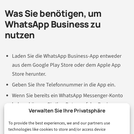
Was Sie benötigen, um
WhatsApp Business zu
nutzen
Laden Sie die WhatsApp Business-App entweder
aus dem Google Play Store oder dem Apple App
Store herunter.
Geben Sie Ihre Telefonnummer in die App ein.
Wenn Sie bereits ein WhatsApp Messenger-Konto
haben, können Sie Ihre Daten auf das Business-
Verwalten Sie Ihre Privatsphäre
Konto übertragen. Beachten Sie, dass Sie nicht
beide Apps gleichzeitig auf einem Gerät geöffnet
To provide the best experiences, we and our partners use
technologies like cookies to store and/or access device
haben können – wenn Sie dies versuchen, können