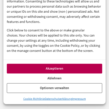
information. Consenting to these technologies will allow us and
Sie nur die mit Ihrer Telefonnummer verknüpfte
our partners to process personal data such as browsing behavior
or unique IDs on this site and show (non-) personalized ads. Not
App verwenden. Mit anderen Worten: Sie benötigen
consenting or withdrawing consent, may adversely affect certain
eine eigene Nummer für WhatsApp Business.
features and functions.
Wenn Sie noch kein WhatsApp Messenger-Konto
Click below to consent to the above or make granular
haben, müssen Sie Ihre Telefonnummer
choices. Your choices will be applied to this site only. You can
change your settings at any time, including withdrawing your
verifizieren, um ein Profil zu erstellen.
consent, by using the toggles on the Cookie Policy, or by clicking
on the manage consent button at the bottom of the screen.
Sobald Ihre Nummer verifiziert wurde, geben Sie
den Namen Ihres Unternehmens und die Kategorie
(z. B. Kleidung und Accessoires, Lebensmittel usw.)
Akzeptieren
ein und laden ein Profilbild hoch.
Ablehnen
Sie sollten nun einen Bildschirm sehen, der dem
Optionen verwalten
von WhatsApp Messenger ähnelt, mit Optionen für
Chats, Statusmeldungen und Anrufe. Im nächsten
0%
Cookie-Richtlinie
Datenschutzerklärung
Impressum
Was ist WhatsApp Business?
Schritt vervollständigen Sie Ihr Geschäftsprofil,