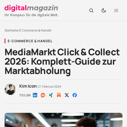
Ihr Kompass für die digitale Welt.
Startseite
/
E-Commerce & Handel
E-COMMERCE & HANDEL
MediaMarkt Click & Collect
2026: Komplett-Guide zur
Marktabholung
Kim Icon
·
17. Februar 2024
TEILEN
Auf
Auf
Auf
Auf
Auf
LinkedIn
Reddit
Xing
X
Facebook
teilen
teilen
teilen
teilen
teilen