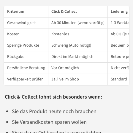
Kriterium
Click & Collect
Lieferung
Geschwindigkeit
Ab 30 Minuten (wenn vorrätig)
1-3 Werktag
Kosten
Kostenlos
Ab 0 € (je n
Sperrige Produkte
Schwierig (Auto nötig!)
Bequem bis 
Rückgabe
Direkt im Markt möglich
Retoure per
Persönliche Beratung
Vor Ort möglich
Nicht verfüg
Verfügbarkeit prüfen
Ja, live im Shop
Standard
Click & Collect lohnt sich besonders wenn:
Sie das Produkt heute noch brauchen
Sie Versandkosten sparen wollen
Sie sich vor Ort beraten lassen möchten