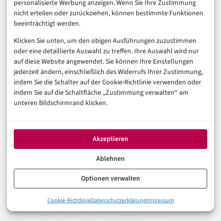
Der grüne Haken „Im Markt verfügbar“ ist Ihr bester
personalisierte Werbung anzeigen. Wenn Sie Ihre Zustimmung
nicht erteilen oder zurückziehen, können bestimmte Funktionen
Freund — damit wissen Sie sicher, dass der Artikel da
beeinträchtigt werden.
ist.
Klicken Sie unten, um den obigen Ausführungen zuzustimmen
oder eine detaillierte Auswahl zu treffen. Ihre Auswahl wird nur
2. Timing beachten:
Bestellen Sie möglichst
auf diese Website angewendet. Sie können Ihre Einstellungen
vormittags. Bestellungen nach 18 Uhr werden
jederzeit ändern, einschließlich des Widerrufs Ihrer Zustimmung,
indem Sie die Schalter auf der Cookie-Richtlinie verwenden oder
manchmal erst am nächsten Morgen bearbeitet, weil
indem Sie auf die Schaltfläche „Zustimmung verwalten“ am
die Abend-Schicht im Markt keine Kommissionierung
unteren Bildschirmrand klicken.
mehr schafft.
Akzeptieren
3. Preisvergleich nicht vergessen:
Nur weil Sie bei
MediaMarkt abholen, heißt das nicht, dass der Preis
Ablehnen
der beste ist. Vergleichen Sie vorher auf idealo oder
Optionen verwalten
geizhals.de. Falls Amazon günstiger ist: MediaMarkt
bietet oft Preisanpassungen an — sprechen Sie die
0%
Cookie-Richtlinie
Datenschutzerklärung
Impressum
MediaMarkt Click & Collect: Was steckt hinter der Marktabhol
Mitarbeitenden an der Abholtheke darauf an.