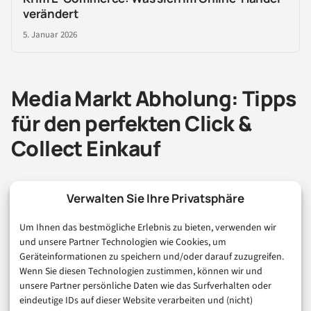
verändert
5. Januar 2026
Media Markt Abholung: Tipps
für den perfekten Click &
Collect Einkauf
Nach dutzenden Testbestellungen haben wir ein paar
Verwalten Sie Ihre Privatsphäre
Insider-Tipps gesammelt, die den Prozess noch
Um Ihnen das bestmögliche Erlebnis zu bieten, verwenden wir
reibungsloser machen:
und unsere Partner Technologien wie Cookies, um
Geräteinformationen zu speichern und/oder darauf zuzugreifen.
Wenn Sie diesen Technologien zustimmen, können wir und
1. Bestandscheck nutzen:
Rufen Sie vor der Bestellung
unsere Partner persönliche Daten wie das Surfverhalten oder
die Marktseite auf und prüfen Sie den Live-Bestand.
eindeutige IDs auf dieser Website verarbeiten und (nicht)