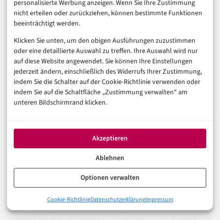
personalisierte Werbung anzeigen. Wenn Sie Ihre Zustimmung
zugreifen.
nicht erteilen oder zurückziehen, können bestimmte Funktionen
Jeder bei [Ihrer Organisation]:
Nur
beeinträchtigt werden.
Mitglieder Ihrer Organisation (z.B. Ihr
Klicken Sie unten, um den obigen Ausführungen zuzustimmen
oder eine detaillierte Auswahl zu treffen. Ihre Auswahl wird nur
Unternehmen oder Ihre Schule) können mit
auf diese Website angewendet. Sie können Ihre Einstellungen
dem Link auf die Datei zugreifen.
jederzeit ändern, einschließlich des Widerrufs Ihrer Zustimmung,
indem Sie die Schalter auf der Cookie-Richtlinie verwenden oder
Wählen Sie die gewünschte Option aus und
indem Sie auf die Schaltfläche „Zustimmung verwalten“ am
bestimmen Sie zusätzlich, ob die Personen mit
unteren Bildschirmrand klicken.
dem Link die Datei bearbeiten, kommentieren
oder nur betrachten können.
Akzeptieren
Erweiterte Einstellungen:
Ablehnen
Klicken Sie auf das Zahnradsymbol oder den
Link „Weitere Optionen“, um erweiterte
Optionen verwalten
Freigabeeinstellungen zu öffnen. Hier können
0%
Cookie-Richtlinie
Datenschutzerklärung
Impressum
Warum Google Drive in der Business-Welt unverzichtbar ist
Sie Einstellungen wie „Bearbeiter können den