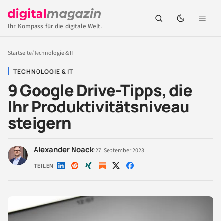
Ihr Kompass für die digitale Welt.
Startseite
/
Technologie & IT
TECHNOLOGIE & IT
9 Google Drive-Tipps, die
Ihr Produktivitätsniveau
steigern
Alexander Noack
·
27. September 2023
TEILEN
Auf
Auf
Auf
Auf
Auf
LinkedIn
Reddit
Xing
X
Facebook
teilen
teilen
teilen
teilen
teilen