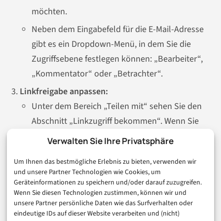
möchten.
Neben dem Eingabefeld für die E-Mail-Adresse
gibt es ein Dropdown-Menü, in dem Sie die
Zugriffsebene festlegen können: „Bearbeiter“,
„Kommentator“ oder „Betrachter“.
Linkfreigabe anpassen:
Unter dem Bereich „Teilen mit“ sehen Sie den
Abschnitt „Linkzugriff bekommen“. Wenn Sie
hier klicken, haben Sie mehrere Optionen:
Verwalten Sie Ihre Privatsphäre
Eingeschränkt:
Nur die von Ihnen
Um Ihnen das bestmögliche Erlebnis zu bieten, verwenden wir
eingeladenen Personen können auf die Datei
und unsere Partner Technologien wie Cookies, um
zugreifen.
Geräteinformationen zu speichern und/oder darauf zuzugreifen.
Wenn Sie diesen Technologien zustimmen, können wir und
Jeder mit dem Link:
Jeder, der den Link hat,
unsere Partner persönliche Daten wie das Surfverhalten oder
kann ohne Anmeldung auf die Datei
eindeutige IDs auf dieser Website verarbeiten und (nicht)