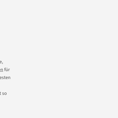
e,
en
für
esten
t so