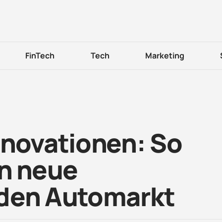
FinTech
Tech
Marketing
nnovationen: So
en neue
 den Automarkt