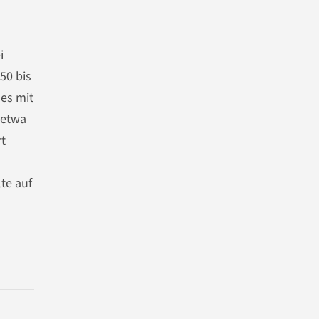
i
50 bis
 es mit
 etwa
rt
te auf