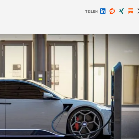
TEILEN
Auf
Auf
Auf
LinkedIn
Reddit
Xing
teilen
teilen
teilen