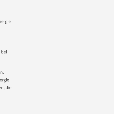
nergie
t
 bei
n.
ergie
n, die