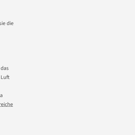
ie die
 das
 Luft
da
reiche