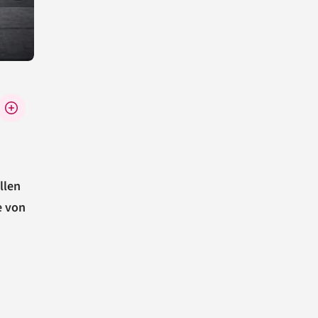
llen
e von