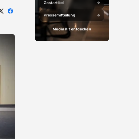
Gastartikel
Auf
Auf
Pressemitteilung
X
Facebook
teilen
teilen
Media Kit entdecken