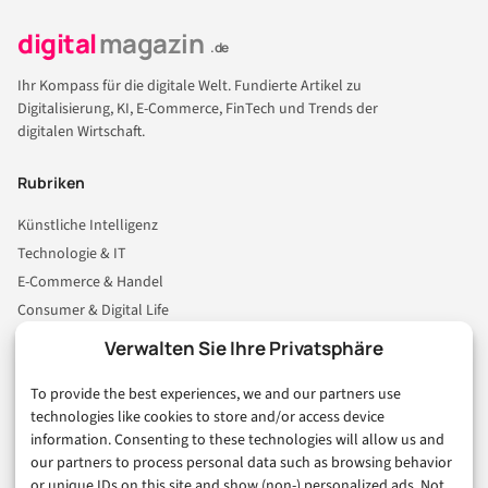
digital
magazin
.de
Ihr Kompass für die digitale Welt. Fundierte Artikel zu
Digitalisierung, KI, E-Commerce, FinTech und Trends der
digitalen Wirtschaft.
Rubriken
Künstliche Intelligenz
Technologie & IT
E-Commerce & Handel
Consumer & Digital Life
Marketing
Verwalten Sie Ihre Privatsphäre
Finanzen & FinTech
To provide the best experiences, we and our partners use
Business & Karriere
technologies like cookies to store and/or access device
Sicherheit & Recht
information. Consenting to these technologies will allow us and
Digitalisierung
our partners to process personal data such as browsing behavior
Marketing
or unique IDs on this site and show (non-) personalized ads. Not