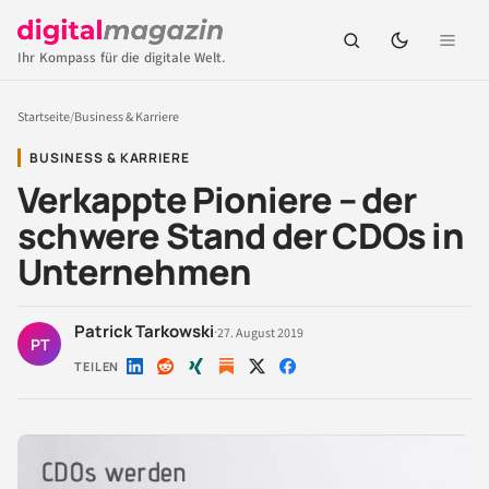
Ihr Kompass für die digitale Welt.
Startseite
/
Business & Karriere
BUSINESS & KARRIERE
Verkappte Pioniere – der
schwere Stand der CDOs in
Unternehmen
Patrick Tarkowski
·
27. August 2019
PT
TEILEN
Auf
Auf
Auf
Auf
Auf
LinkedIn
Reddit
Xing
X
Facebook
teilen
teilen
teilen
teilen
teilen