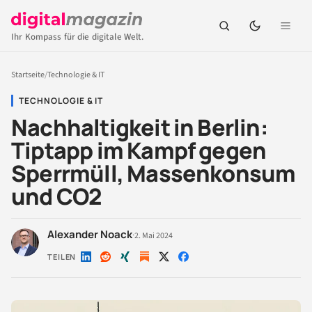
Ihr Kompass für die digitale Welt.
Startseite
/
Technologie & IT
TECHNOLOGIE & IT
Nachhaltigkeit in Berlin:
Tiptapp im Kampf gegen
Sperrmüll, Massenkonsum
und CO2
Alexander Noack
·
2. Mai 2024
TEILEN
Auf
Auf
Auf
Auf
Auf
LinkedIn
Reddit
Xing
X
Facebook
teilen
teilen
teilen
teilen
teilen