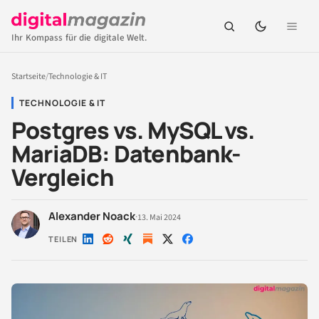
Ihr Kompass für die digitale Welt.
Startseite
/
Technologie & IT
TECHNOLOGIE & IT
Postgres vs. MySQL vs.
MariaDB: Datenbank-
Vergleich
Alexander Noack
·
13. Mai 2024
TEILEN
Auf
Auf
Auf
Auf
Auf
LinkedIn
Reddit
Xing
X
Facebook
teilen
teilen
teilen
teilen
teilen