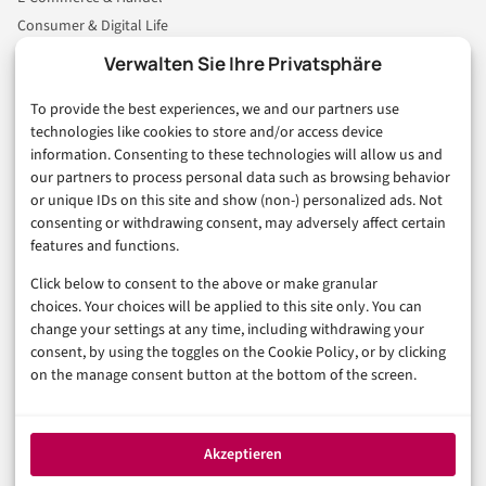
Consumer & Digital Life
Marketing
Verwalten Sie Ihre Privatsphäre
Finanzen & FinTech
To provide the best experiences, we and our partners use
Business & Karriere
technologies like cookies to store and/or access device
Sicherheit & Recht
information. Consenting to these technologies will allow us and
Digitalisierung
our partners to process personal data such as browsing behavior
Marketing
or unique IDs on this site and show (non-) personalized ads. Not
consenting or withdrawing consent, may adversely affect certain
features and functions.
Magazin
Click below to consent to the above or make granular
Unsere Redaktion
choices. Your choices will be applied to this site only. You can
Werbeformate & Media Kit
change your settings at any time, including withdrawing your
consent, by using the toggles on the Cookie Policy, or by clicking
Rechtliches
on the manage consent button at the bottom of the screen.
Impressum
Datenschutzerklärung (EU)
Akzeptieren
Cookie-Richtlinie (EU)