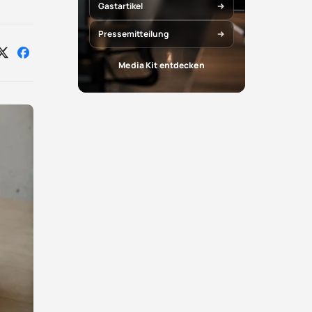
Gastartikel
Pressemitteilung
Auf
Auf
Media Kit entdecken
X
Facebook
teilen
teilen