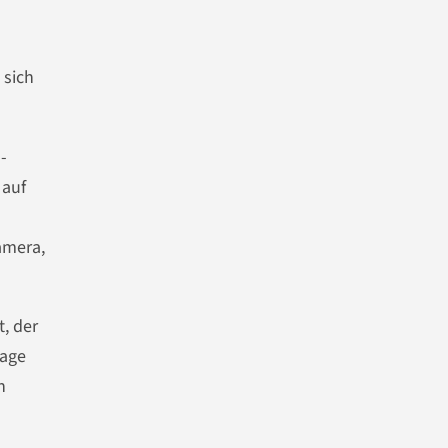
 sich
-
 auf
amera,
, der
rage
h