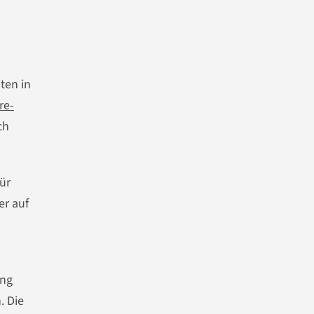
ten in
re-
ch
ür
er auf
ung
. Die