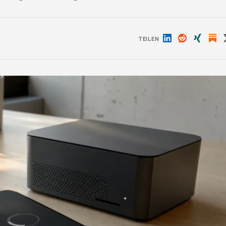
TEILEN
Auf
Auf
Auf
LinkedIn
Reddit
Xing
teilen
teilen
teilen