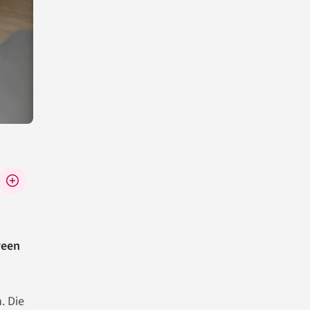
reen
. Die