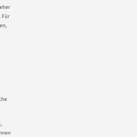
 eher
. Für
en,
che
,
innen