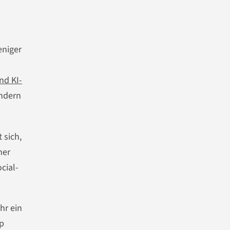
eniger
nd KI-
ondern
 sich,
mer
cial-
hr ein
op