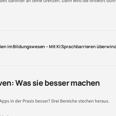
odell dahinter an seine Grenzen. Dann wird die Antwort dünn
ien im Bildungswesen – Mit KI Sprachbarrieren überwin
tiven: Was sie besser machen
Apps in der Praxis besser? Drei Bereiche stechen heraus.