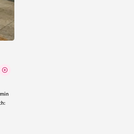
rmin
ch: