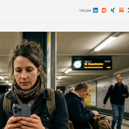
TEILEN
Auf
Auf
Auf
LinkedIn
Reddit
Xing
teilen
teilen
teilen