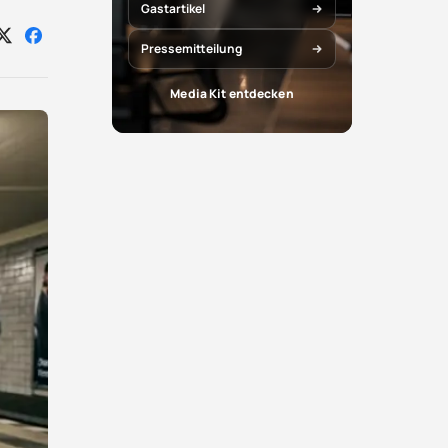
Gastartikel
Auf
Auf
Pressemitteilung
X
Facebook
teilen
teilen
Media Kit entdecken