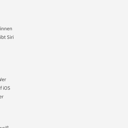
rinnen
bt Siri
Wer
f iOS
er