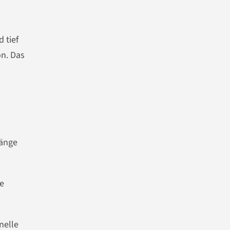
 tief
ön. Das
hänge
ie
nelle