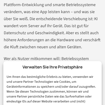
Plattform-Entwicklung und smarte Betriebssysteme
verändern, was eine App leisten kann – und was sie
über Sie weiß. Die entscheidende Verschiebung ist: KI
wandert vom Server auf Ihr Gerät. Das ist gut für
Datenschutz und Geschwindigkeit. Aber es stellt auch
höhere Anforderungen an die Hardware und verschärft
die Kluft zwischen neuen und alten Geräten.
Wer als Nutzer mitkommen will: Betriebssystem
aktuell halten, App-Berechtigungen kritisch prüfen,
Verwalten Sie Ihre Privatsphäre
und bei neuen KI-Features ruhig kurz nachdenken, wo
Um Ihnen das bestmögliche Erlebnis zu bieten, verwenden wir
die Daten eigentlich landen. Wer als Entwickler oder
und unsere Partner Technologien wie Cookies, um
Gründer überlegt, eine App zu bauen: Cross-Plattform
Geräteinformationen zu speichern und/oder darauf zuzugreifen.
Wenn Sie diesen Technologien zustimmen, können wir und
lohnt sich für viele Fälle, native bleibt unverzichtbar für
unsere Partner persönliche Daten wie das Surfverhalten oder
anspruchsvolle Anwendungen, und On-Device-KI wird
eindeutige IDs auf dieser Website verarbeiten und (nicht)