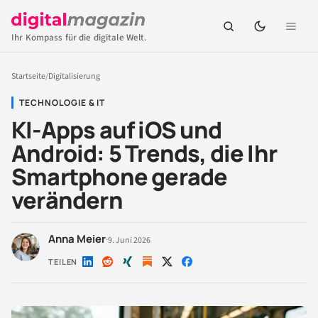
Ihr Kompass für die digitale Welt.
Startseite
/
Digitalisierung
TECHNOLOGIE & IT
KI-Apps auf iOS und
Android: 5 Trends, die Ihr
Smartphone gerade
verändern
Anna Meier
·
9. Juni 2026
TEILEN
Auf
Auf
Auf
Auf
Auf
LinkedIn
Reddit
Xing
X
Facebook
teilen
teilen
teilen
teilen
teilen