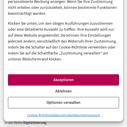
personalisierte Werbung anzeigen. Wenn Sie Ihre Zustimmung
in zwei Jahren kein Differenziator mehr sein – sondern
nicht erteilen oder zurückziehen, können bestimmte Funktionen
die Erwartung.
beeinträchtigt werden.
Klicken Sie unten, um den obigen Ausführungen zuzustimmen
Und die Frage, die mich dabei am meisten beschäftigt:
oder eine detaillierte Auswahl zu treffen. Ihre Auswahl wird nur
Wenn KI-Apps uns immer besser kennen – wer
auf diese Website angewendet. Sie können Ihre Einstellungen
jederzeit ändern, einschließlich des Widerrufs Ihrer Zustimmung,
entscheidet eigentlich, was sie mit diesem Wissen
indem Sie die Schalter auf der Cookie-Richtlinie verwenden oder
machen?
indem Sie auf die Schaltfläche „Zustimmung verwalten“ am
unteren Bildschirmrand klicken.
Haben Sie eine KI-App, die Sie täglich nutzt und die Sie
manchmal überraschend gut trifft – oder gruselig
Akzeptieren
daneben liegt? Schreiben Sie es in die Kommentare.
Ablehnen
APP
NEWS
ZUKUNFTSTRENDS
Optionen verwalten
Cookie-Richtlinie
Datenschutzerklärung
Impressum
In der Reihe
Digitalisierung