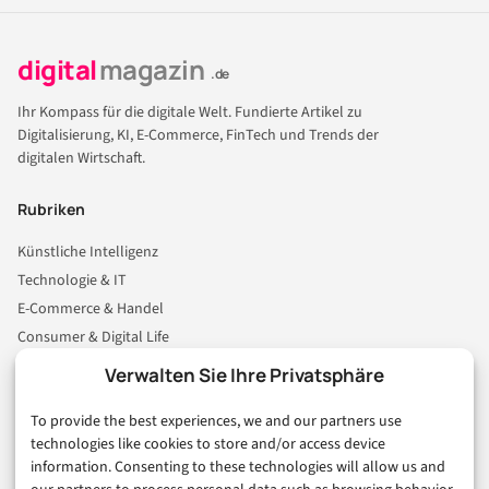
digital
magazin
.de
Ihr Kompass für die digitale Welt. Fundierte Artikel zu
Digitalisierung, KI, E-Commerce, FinTech und Trends der
digitalen Wirtschaft.
Rubriken
Künstliche Intelligenz
Technologie & IT
E-Commerce & Handel
Consumer & Digital Life
Marketing
Verwalten Sie Ihre Privatsphäre
Finanzen & FinTech
To provide the best experiences, we and our partners use
Business & Karriere
technologies like cookies to store and/or access device
Sicherheit & Recht
information. Consenting to these technologies will allow us and
Digitalisierung