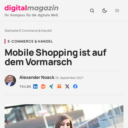
Ihr Kompass für die digitale Welt.
Startseite
/
E-Commerce & Handel
E-COMMERCE & HANDEL
Mobile Shopping ist auf
dem Vormarsch
Alexander Noack
·
28. September 2017
TEILEN
Auf
Auf
Auf
Auf
Auf
LinkedIn
Reddit
Xing
X
Facebook
teilen
teilen
teilen
teilen
teilen