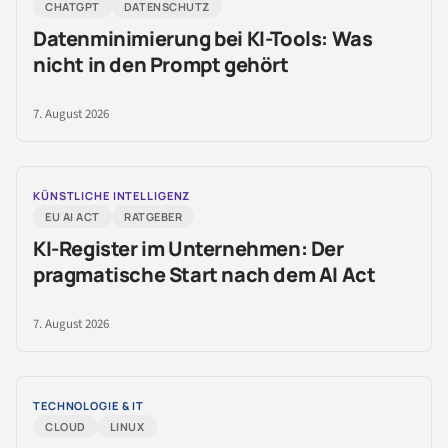
CHATGPT
DATENSCHUTZ
Datenminimierung bei KI-Tools: Was
nicht in den Prompt gehört
7. August 2026
KÜNSTLICHE INTELLIGENZ
EU AI ACT
RATGEBER
KI-Register im Unternehmen: Der
pragmatische Start nach dem AI Act
7. August 2026
TECHNOLOGIE & IT
CLOUD
LINUX