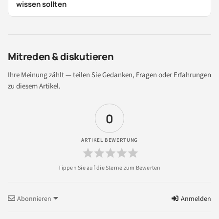
wissen sollten
Mitreden & diskutieren
Ihre Meinung zählt — teilen Sie Gedanken, Fragen oder Erfahrungen
zu diesem Artikel.
0
ARTIKEL BEWERTUNG
Abonnieren
Anmelden