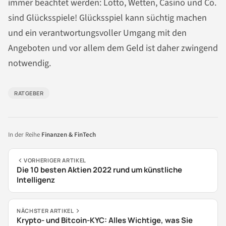
immer beachtet werden: Lotto, Wetten, Casino und Co.
sind Glücksspiele! Glücksspiel kann süchtig machen
und ein verantwortungsvoller Umgang mit den
Angeboten und vor allem dem Geld ist daher zwingend
notwendig.
RATGEBER
In der Reihe
Finanzen & FinTech
VORHERIGER ARTIKEL
Die 10 besten Aktien 2022 rund um künstliche
Intelligenz
NÄCHSTER ARTIKEL
Krypto- und Bitcoin-KYC: Alles Wichtige, was Sie