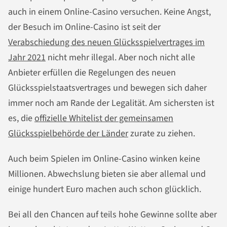
auch in einem Online-Casino versuchen. Keine Angst,
der Besuch im Online-Casino ist seit der
Verabschiedung des neuen Glücksspielvertrages im
Jahr 2021
nicht mehr illegal. Aber noch nicht alle
Anbieter erfüllen die Regelungen des neuen
Glücksspielstaatsvertrages und bewegen sich daher
immer noch am Rande der Legalität. Am sichersten ist
es, die
offizielle Whitelist der gemeinsamen
Glücksspielbehörde der Länder
zurate zu ziehen.
Auch beim Spielen im Online-Casino winken keine
Millionen. Abwechslung bieten sie aber allemal und
einige hundert Euro machen auch schon glücklich.
Bei all den Chancen auf teils hohe Gewinne sollte aber