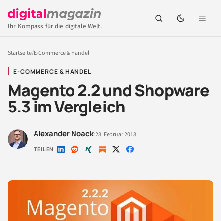
Ihr Kompass für die digitale Welt.
Startseite
/
E-Commerce & Handel
E-COMMERCE & HANDEL
Magento 2.2 und Shopware
5.3 im Vergleich
Alexander Noack
·
28. Februar 2018
TEILEN
Auf
Auf
Auf
Auf
Auf
LinkedIn
Reddit
Xing
X
Facebook
teilen
teilen
teilen
teilen
teilen