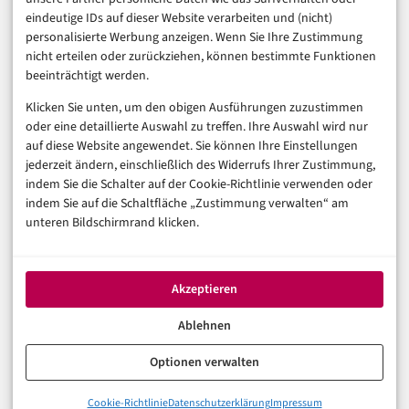
Business & Karriere
eindeutige IDs auf dieser Website verarbeiten und (nicht)
Sicherheit & Recht
personalisierte Werbung anzeigen. Wenn Sie Ihre Zustimmung
Digitalisierung
nicht erteilen oder zurückziehen, können bestimmte Funktionen
Marketing
beeinträchtigt werden.
Klicken Sie unten, um den obigen Ausführungen zuzustimmen
Magazin
oder eine detaillierte Auswahl zu treffen. Ihre Auswahl wird nur
auf diese Website angewendet. Sie können Ihre Einstellungen
Unsere Redaktion
jederzeit ändern, einschließlich des Widerrufs Ihrer Zustimmung,
Werbeformate & Media Kit
indem Sie die Schalter auf der Cookie-Richtlinie verwenden oder
indem Sie auf die Schaltfläche „Zustimmung verwalten“ am
Rechtliches
unteren Bildschirmrand klicken.
Impressum
Datenschutzerklärung (EU)
Akzeptieren
Cookie-Richtlinie (EU)
Haftungsausschluss
Ablehnen
Optionen verwalten
© 2026 digital-magazin.de — Alle Rechte vorbehalten.
Cookie-Richtlinie
Datenschutzerklärung
Impressum