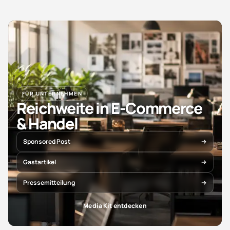
FÜR UNTERNEHMEN
Reichweite in E-Commerce
& Handel
Sponsored Post
Gastartikel
Pressemitteilung
Media Kit entdecken