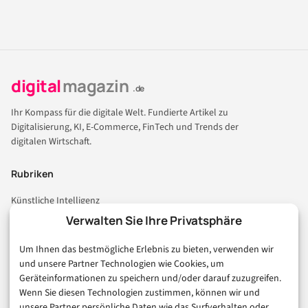
digital
magazin
.de
Ihr Kompass für die digitale Welt. Fundierte Artikel zu
Digitalisierung, KI, E-Commerce, FinTech und Trends der
digitalen Wirtschaft.
Rubriken
Künstliche Intelligenz
Technologie & IT
Verwalten Sie Ihre Privatsphäre
E-Commerce & Handel
Um Ihnen das bestmögliche Erlebnis zu bieten, verwenden wir
Consumer & Digital Life
und unsere Partner Technologien wie Cookies, um
Marketing
Geräteinformationen zu speichern und/oder darauf zuzugreifen.
Finanzen & FinTech
Wenn Sie diesen Technologien zustimmen, können wir und
unsere Partner persönliche Daten wie das Surfverhalten oder