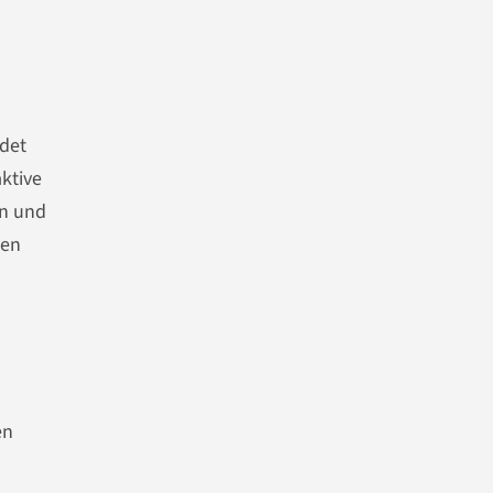
ndet
aktive
an und
den
en