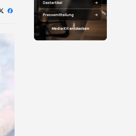
Gastartikel
Auf
Auf
Pressemitteilung
X
Facebook
teilen
teilen
Media Kit entdecken