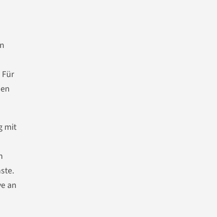
in
 Für
len
g mit
m
ste.
ve an