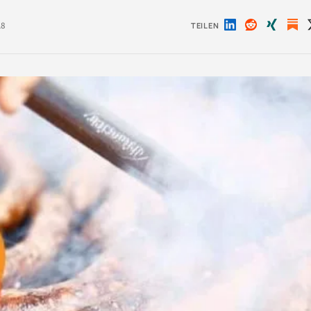
18
TEILEN
Auf
Auf
Auf
LinkedIn
Reddit
Xing
teilen
teilen
teilen