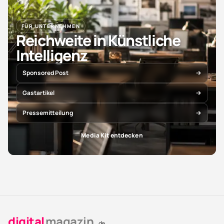
FÜR UNTERNEHMEN
Reichweite in Künstliche
Intelligenz
Sponsored Post
Gastartikel
Pressemitteilung
Media Kit entdecken
digital
magazin
.de