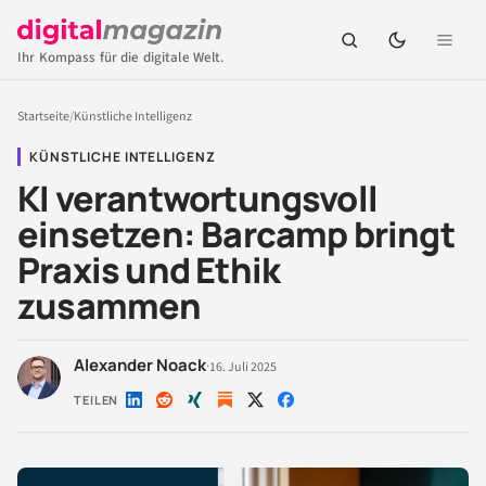
Ihr Kompass für die digitale Welt.
Startseite
/
Künstliche Intelligenz
KÜNSTLICHE INTELLIGENZ
KI verantwortungsvoll
einsetzen: Barcamp bringt
Praxis und Ethik
zusammen
Alexander Noack
·
16. Juli 2025
TEILEN
Auf
Auf
Auf
Auf
Auf
LinkedIn
Reddit
Xing
X
Facebook
teilen
teilen
teilen
teilen
teilen