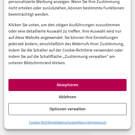
Kundenerfahrung.
personalisierte Werbung anzeigen. Wenn Sie Ihre Zustimmung
nicht erteilen oder zurückziehen, können bestimmte Funktionen
beeinträchtigt werden.
Sie haben regelmäßiges Anfragevolumen im
Support (Standardfragen dominieren).
Klicken Sie unten, um den obigen Ausführungen zuzustimmen
oder eine detaillierte Auswahl zu treffen. Ihre Auswahl wird nur
Sie verfügen über genug Traffic und
auf diese Website angewendet. Sie können Ihre Einstellungen
jederzeit ändern, einschließlich des Widerrufs Ihrer Zustimmung,
Warenkorbabbrüche, um Recovery-Flows sinnvoll
indem Sie die Schalter auf der Cookie-Richtlinie verwenden oder
zu testen.
indem Sie auf die Schaltfläche „Zustimmung verwalten“ am
unteren Bildschirmrand klicken.
Sie haben eine relevante Bestandskundenbasis
(Retention-Potenzial, Reaktivierung möglich).
Shop- und CRM-Systeme sind integrierbar (Events,
Akzeptieren
Segmente, Consent).
Ablehnen
Ihr Team arbeitet datengetrieben (A/B-Testing, KPI-
Optionen verwalten
Reviews, kontinuierliche Optimierung).
0%
Cookie-Richtlinie
Datenschutzerklärung
Impressum
Der Markt im Conversational Commerce wird
lt.
Das Wichtigste in Kürze
researchandmarkets.com
bis 2032 auf