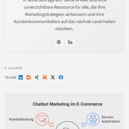
in seine Beiträge ein. Seine Artikel sind eine
unverzichtbare Ressource für alle, die ihre
Marketingstrategien verbessern und ihre
Kundenkommunikation auf das nächste Level heben
möchten.
5. Juni 2026
TEILEN
Auf
Auf
Auf
Auf
Auf
LinkedIn
Reddit
Xing
X
Facebook
teilen
teilen
teilen
teilen
teilen