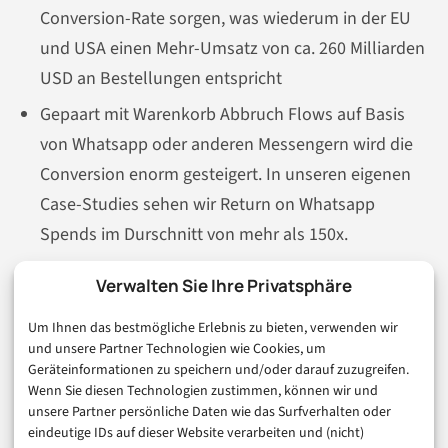
Conversion-Rate sorgen, was wiederum in der EU
und USA einen Mehr-Umsatz von ca. 260 Milliarden
USD an Bestellungen entspricht
Gepaart mit Warenkorb Abbruch Flows auf Basis
von Whatsapp oder anderen Messengern wird die
Conversion enorm gesteigert. In unseren eigenen
Case-Studies sehen wir Return on Whatsapp
Spends im Durschnitt von mehr als 150x.
Jedes Unternehmen, jede Branche ist natürlich höchst
Verwalten Sie Ihre Privatsphäre
individuell und Benchmarks unterscheiden sich hier.
Um Ihnen das bestmögliche Erlebnis zu bieten, verwenden wir
Besonders schnell rechnet sich ein Chatbot, wenn die
und unsere Partner Technologien wie Cookies, um
folgenden Kriterien erfüllt sind. Dann wird aus Chatbot
Geräteinformationen zu speichern und/oder darauf zuzugreifen.
Marketing im E-Commerce eine belastbare
Wenn Sie diesen Technologien zustimmen, können wir und
unsere Partner persönliche Daten wie das Surfverhalten oder
Marketingstrategie mit klarer ROI-Logik und messbarer
eindeutige IDs auf dieser Website verarbeiten und (nicht)