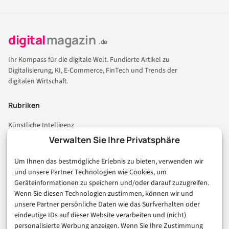
digital
magazin
.de
Ihr Kompass für die digitale Welt. Fundierte Artikel zu
Digitalisierung, KI, E-Commerce, FinTech und Trends der
digitalen Wirtschaft.
Rubriken
Künstliche Intelligenz
Technologie & IT
Verwalten Sie Ihre Privatsphäre
E-Commerce & Handel
Um Ihnen das bestmögliche Erlebnis zu bieten, verwenden wir
Consumer & Digital Life
und unsere Partner Technologien wie Cookies, um
Marketing
Geräteinformationen zu speichern und/oder darauf zuzugreifen.
Finanzen & FinTech
Wenn Sie diesen Technologien zustimmen, können wir und
unsere Partner persönliche Daten wie das Surfverhalten oder
Business & Karriere
eindeutige IDs auf dieser Website verarbeiten und (nicht)
Sicherheit & Recht
personalisierte Werbung anzeigen. Wenn Sie Ihre Zustimmung