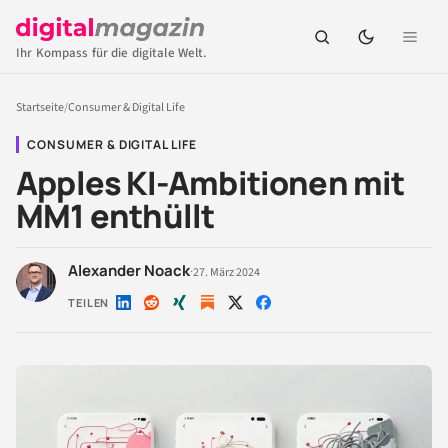
Ihr Kompass für die digitale Welt.
Startseite
/
Consumer & Digital Life
CONSUMER & DIGITAL LIFE
Apples KI-Ambitionen mit
MM1 enthüllt
Alexander Noack
·
27. März 2024
TEILEN
Auf
Auf
Auf
Auf
Auf
LinkedIn
Reddit
Xing
X
Facebook
teilen
teilen
teilen
teilen
teilen