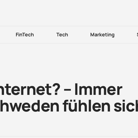
FinTech
Tech
Marketing
Internet? – Immer
chweden fühlen sic