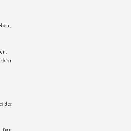
ehen,
en,
rücken
ei der
. Das