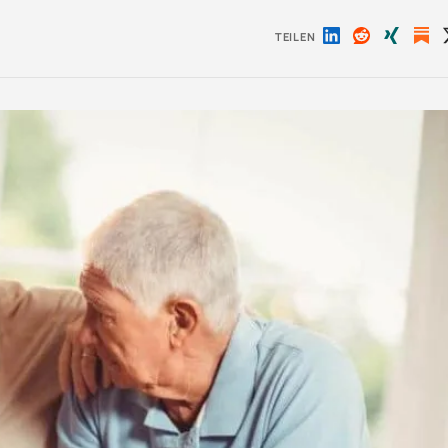
TEILEN
Auf
Auf
Auf
LinkedIn
Reddit
Xing
teilen
teilen
teilen