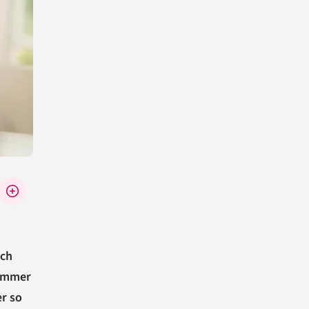
och
 immer
r so