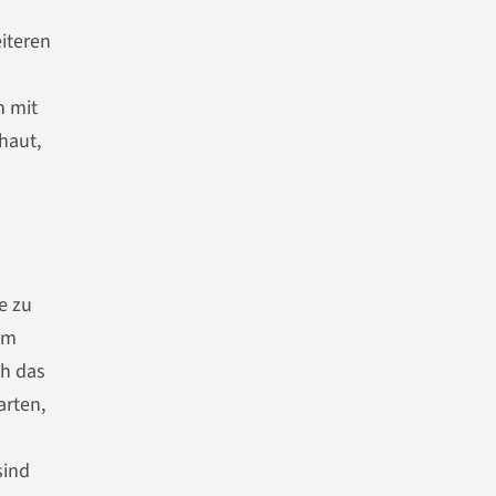
iteren
h mit
haut,
e zu
im
ch das
arten,
sind