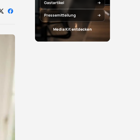
Gastartikel
Auf
Auf
Pressemitteilung
X
Facebook
teilen
teilen
Media Kit entdecken