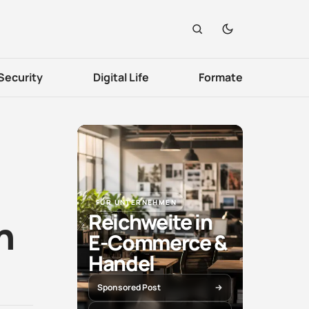
Security
Digital Life
Formate
FÜR UNTERNEHMEN
Reichweite in
h
E-Commerce &
Handel
Sponsored Post