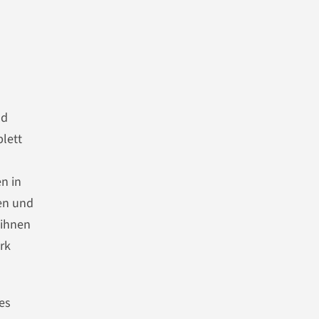
nd
plett
n in
en und
 ihnen
rk
es